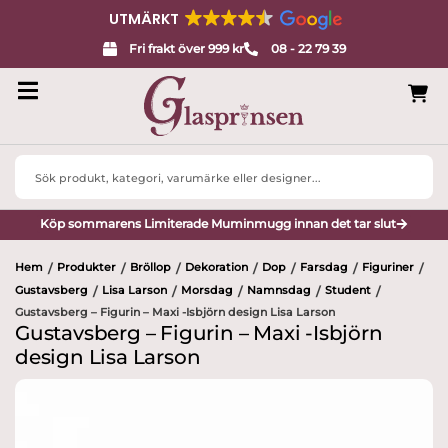
UTMÄRKT
Fri frakt över 999 kr
08 - 22 79 39
Search
...
Köp sommarens Limiterade Muminmugg innan det tar slut
Hem
Produkter
Bröllop
Dekoration
Dop
Farsdag
Figuriner
/
/
/
/
/
/
/
Gustavsberg
Lisa Larson
Morsdag
Namnsdag
Student
/
/
/
/
/
Gustavsberg – Figurin – Maxi -Isbjörn design Lisa Larson
Gustavsberg – Figurin – Maxi -Isbjörn
design Lisa Larson