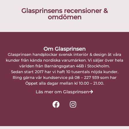
Glasprinsens recensioner &
omdömen
Om Glasprinsen
Glasprinsen handplockar svensk interiör & design åt våra
kunder från kända nordiska varumärken. Vi säljer över hela
världen från Barnängsgatan 46B i Stockholm.
Sedan start 2017 har vi haft 10 tusentals nöjda kunder.
Ring gärna vår kundservice på 08 – 227 939 som har
Öppet alla dagar mellan kl 10.00 – 21.00.
Läs mer om Glasprinsen
F
I
a
n
c
s
e
t