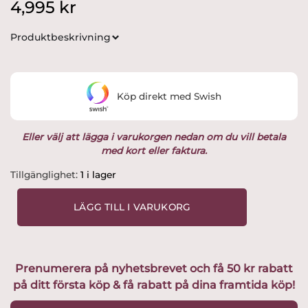
4,995
kr
Produktbeskrivning
Köp direkt med Swish
Eller välj att lägga i varukorgen nedan om du vill betala
med kort eller faktura.
Gustavsberg
Tillgänglighet:
1 i lager
-
Figurin
LÄGG TILL I VARUKORG
-
Maxi
-
Isbjörn
Prenumerera på nyhetsbrevet och få 50 kr rabatt
design
på ditt första köp & få rabatt på dina framtida köp!
Lisa
Larson