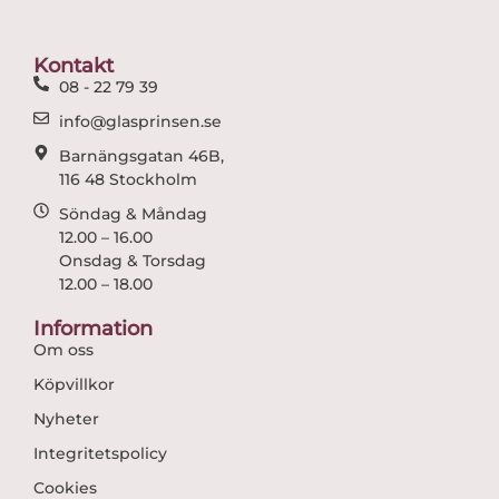
b
a
o
g
o
r
Kontakt
k
a
08 - 22 79 39
m
info@glasprinsen.se
Barnängsgatan 46B,
116 48 Stockholm
Söndag & Måndag
12.00 – 16.00
Onsdag & Torsdag
12.00 – 18.00
Information
Om oss
Köpvillkor
Nyheter
Integritetspolicy
Cookies