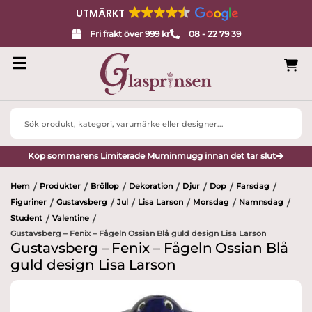
UTMÄRKT
Fri frakt över 999 kr
08 - 22 79 39
Search
...
Köp sommarens Limiterade Muminmugg innan det tar slut
Hem
Produkter
Bröllop
Dekoration
Djur
Dop
Farsdag
/
/
/
/
/
/
/
Figuriner
Gustavsberg
Jul
Lisa Larson
Morsdag
Namnsdag
/
/
/
/
/
/
Student
Valentine
/
/
Gustavsberg – Fenix – Fågeln Ossian Blå guld design Lisa Larson
Gustavsberg – Fenix – Fågeln Ossian Blå
guld design Lisa Larson