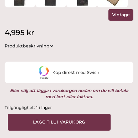
Vintage
4,995
kr
Produktbeskrivning
Köp direkt med Swish
Eller välj att lägga i varukorgen nedan om du vill betala
med kort eller faktura.
Gustavsberg
Tillgänglighet:
1 i lager
-
Fenix
LÄGG TILL I VARUKORG
-
Fågeln
Ossian