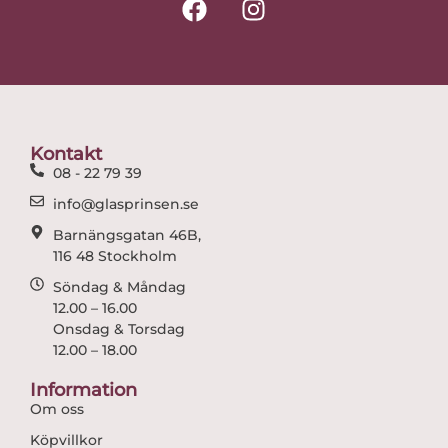
a
n
c
s
e
t
b
a
o
g
o
r
Kontakt
k
a
08 - 22 79 39
m
info@glasprinsen.se
Barnängsgatan 46B,
116 48 Stockholm
Söndag & Måndag
12.00 – 16.00
Onsdag & Torsdag
12.00 – 18.00
Information
Om oss
Köpvillkor