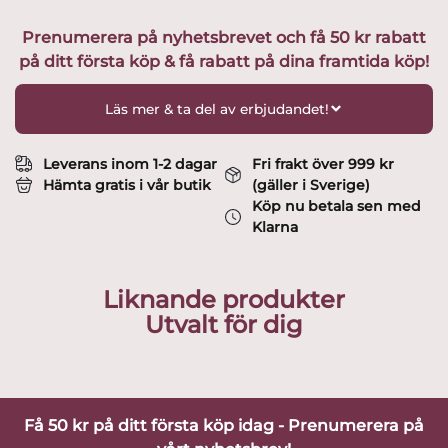
Blå
Prenumerera på nyhetsbrevet och få 50 kr rabatt
guld
på ditt första köp & få rabatt på dina framtida köp!
design
Lisa
Larson
Läs mer & ta del av erbjudandet!
mängd
Leverans inom 1-2 dagar
Fri frakt över 999 kr
Hämta gratis i vår butik
(gäller i Sverige)
Köp nu betala sen med
Klarna
Liknande produkter
Utvalt för dig
Få 50 kr på ditt första köp idag - Prenumerera på