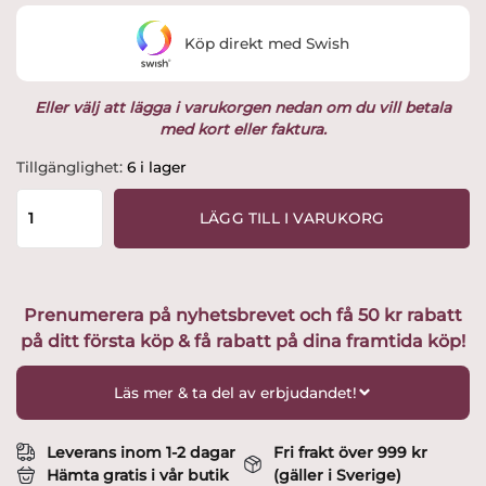
var:
är:
Köp direkt med Swish
295 kr.
249 kr.
Eller välj att lägga i varukorgen nedan om du vill betala
med kort eller faktura.
Domherre
Tillgänglighet:
6 i lager
3
st
LÄGG TILL I VARUKORG
,
H.2,5-
4,5cm
Design
Prenumerera på nyhetsbrevet och få 50 kr rabatt
Camilla
på ditt första köp & få rabatt på dina framtida köp!
Ståhl
mängd
Läs mer & ta del av erbjudandet!
Leverans inom 1-2 dagar
Fri frakt över 999 kr
Hämta gratis i vår butik
(gäller i Sverige)