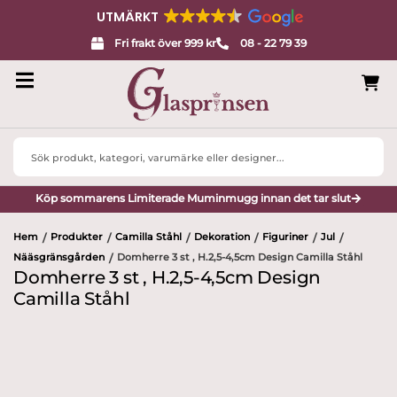
UTMÄRKT
Fri frakt över 999 kr
08 - 22 79 39
Search
...
Köp sommarens Limiterade Muminmugg innan det tar slut
Hem
Produkter
Camilla Ståhl
Dekoration
Figuriner
Jul
/
/
/
/
/
/
Nääsgränsgården
Domherre 3 st , H.2,5-4,5cm Design Camilla Ståhl
/
Domherre 3 st , H.2,5-4,5cm Design
Camilla Ståhl