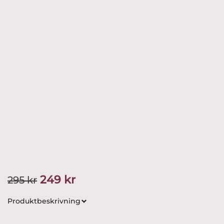
Det
Det
249
kr
295
kr
ursprungliga
nuvarande
Produktbeskrivning
priset
priset