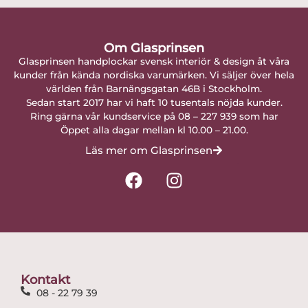
Om Glasprinsen
Glasprinsen handplockar svensk interiör & design åt våra
kunder från kända nordiska varumärken. Vi säljer över hela
världen från Barnängsgatan 46B i Stockholm.
Sedan start 2017 har vi haft 10 tusentals nöjda kunder.
Ring gärna vår kundservice på 08 – 227 939 som har
Öppet alla dagar mellan kl 10.00 – 21.00.
Läs mer om Glasprinsen
F
I
a
n
c
s
e
t
b
a
o
g
o
r
Kontakt
k
a
08 - 22 79 39