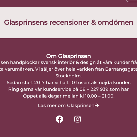
Glasprinsens recensioner & omdömen
Om Glasprinsen
nsen handplockar svensk interiör & design åt våra kunder fr
a varumärken. Vi säljer över hela världen från Barnängsgat
Stockholm.
Sedan start 2017 har vi haft 10 tusentals nöjda kunder.
Ring gärna vår kundservice på 08 – 227 939 som har
Öppet alla dagar mellan kl 10.00 – 21.00.
Läs mer om Glasprinsen
F
I
a
n
c
s