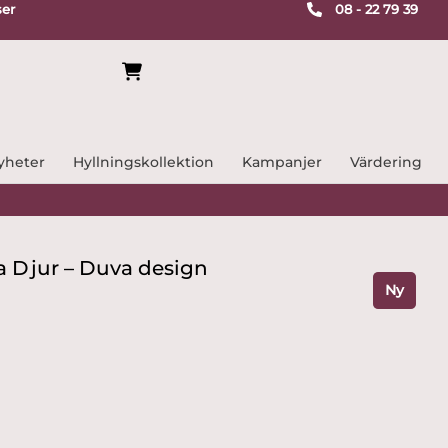
ser
08 - 22 79 39
yheter
Hyllningskollektion
Kampanjer
Värdering
a Djur – Duva design
Ny
ande
r.