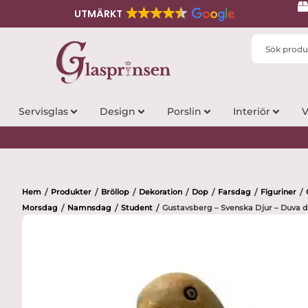
UTMÄRKT
Search
...
Servisglas
Design
Porslin
Interiör
V
Hem
Produkter
Bröllop
Dekoration
Dop
Farsdag
Figuriner
/
/
/
/
/
/
/
Morsdag
Namnsdag
Student
Gustavsberg – Svenska Djur – Duva d
/
/
/