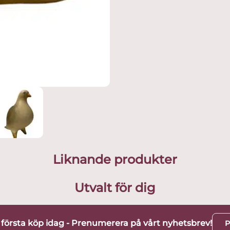
Liknande produkter
Utvalt för dig
t första köp idag - Prenumerera på vårt nyhetsbrev!
P