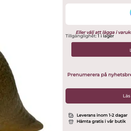
Eller välj att lägga i var
Gustavsberg
Tillgänglighet:
1 i lager
-
Svenska
Djur
-
Duva
design
Prenumerera på nyhetsbreve
Lisa
Larson
mängd
Läs
Leverans inom 1-2 dagar
Hämta gratis i vår butik