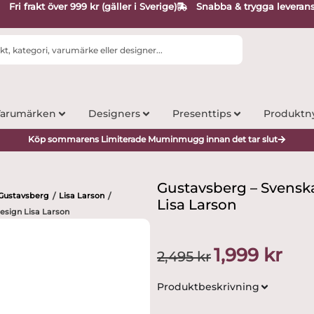
Fri frakt över 999 kr (gäller i Sverige)
Snabba & trygga leveran
arumärken
Designers
Presenttips
Produktn
Köp sommarens Limiterade Muminmugg innan det tar slut
Gustavsberg – Svensk
Gustavsberg
Lisa Larson
/
/
Lisa Larson
esign Lisa Larson
Det
Det
1,999
kr
2,495
kr
ursprungliga
nuvar
priset
priset
Produktbeskrivning
var:
är:
2,495 kr.
1,999 k