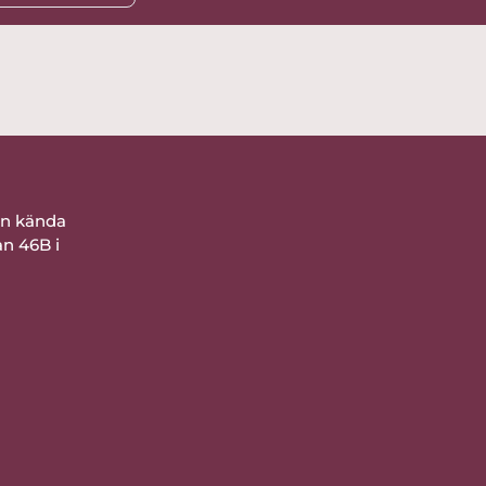
ån kända
an 46B i