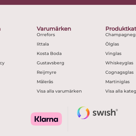
e
t
b
a
o
g
o
r
n
Varumärken
Produktkat
k
a
Orrefors
Champagnegl
m
Iittala
Ölglas
Kosta Boda
Vinglas
icy
Gustavsberg
Whiskeyglas
Reijmyre
Cognagsglas
Målerås
Martiniglas
Visa alla varumärken
Visa alla kate