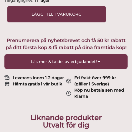
Tillgänglighet:
1 i lager
-
Fenix
LÄGG TILL I VARUKORG
-
Fågeln
Gottfrid
Blå
Prenumerera på nyhetsbrevet och få 50 kr rabatt
design
på ditt första köp & få rabatt på dina framtida köp!
Lisa
Larson
mängd
Läs mer & ta del av erbjudandet!
Leverans inom 1-2 dagar
Fri frakt över 999 kr
Hämta gratis i vår butik
(gäller i Sverige)
Köp nu betala sen med
Klarna
Liknande produkter
Utvalt för dig