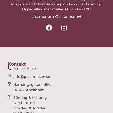
Ring gärna vår kundservice på 08 – 227 939 som har
Öppet alla dagar mellan kl 10.00 – 21.00.
Läs mer om Glasprinsen
F
I
a
n
c
s
e
t
b
a
o
g
o
r
Kontakt
k
a
08 - 22 79 39
m
info@glasprinsen.se
Barnängsgatan 46B,
116 48 Stockholm
Söndag & Måndag
12.00 – 16.00
Onsdag & Torsdag