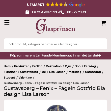
UTMÄRKT
Fri frakt över 999 kr
08 - 22 79 39
Search
...
Köp sommarens Limiterade Muminmugg innan det tar slut
Hem
Produkter
Bröllop
Dekoration
Djur
Dop
Farsdag
/
/
/
/
/
/
/
Figuriner
Gustavsberg
Jul
Lisa Larson
Morsdag
Namnsdag
/
/
/
/
/
/
Student
Valentine
/
/
Gustavsberg – Fenix – Fågeln Gottfrid Blå design Lisa Larson
Gustavsberg – Fenix – Fågeln Gottfrid Blå
design Lisa Larson