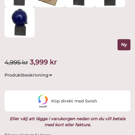
Ny
Det
Det
3,999
kr
4,995
kr
ursprungliga
nuvarande
Produktbeskrivning
priset
priset
var:
är:
Köp direkt med Swish
4,995 kr.
3,999 kr.
Eller välj att lägga i varukorgen nedan om du vill betala
med kort eller faktura.
Gustavsberg