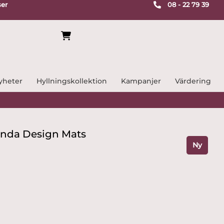
ser
08 - 22 79 39
yheter
Hyllningskollektion
Kampanjer
Värdering
Panda Design Mats
Ny
rande
kr.