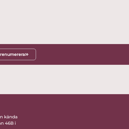
renumerera
ån kända
an 46B i