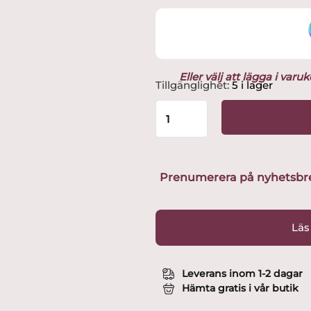
Eller välj att lägga i var
Målerås
Tillgänglighet:
5 i lager
–
Wildlife
–
Panda
Design
Mats
Prenumerera på nyhetsbreve
Jonasson
mängd
Läs
Leverans inom 1-2 dagar
Hämta gratis i vår butik