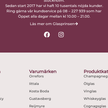
Stockholm.
Sedan start 2017 har vi haft 10 tusentals nöjda kunder.
Ring gärna vår kundservice på 08 – 227 939 som har
Öppet alla dagar mellan kl 10.00 – 21.00.
Läs mer om Glasprinsen
F
I
a
n
c
s
e
t
b
a
o
g
o
r
n
Varumärken
Produktkat
k
a
Orrefors
Champagnegl
m
Iittala
Ölglas
Kosta Boda
Vinglas
icy
Gustavsberg
Whiskeyglas
Reijmyre
Cognagsglas