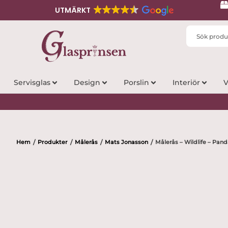
UTMÄRKT
Search
...
Servisglas
Design
Porslin
Interiör
V
Hem
Produkter
Målerås
Mats Jonasson
Målerås – Wildlife – Pan
/
/
/
/