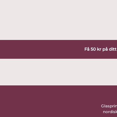
Få 50 kr på dit
Glaspri
nordisk