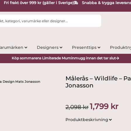
Fri frakt över 999 kr (gäller i Sverige)
Snabba & trygga leveran
arumärken
Designers
Presenttips
Produktn
Köp sommarens Limiterade Muminmugg innan det tar slut
Målerås – Wildlife – 
da Design Mats Jonasson
Jonasson
Det
Det
1,799
kr
2,098
kr
ursprungliga
nuva
priset
priset
Produktbeskrivning
var:
är:
2,098 kr.
1,799 