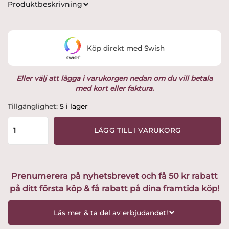
Produktbeskrivning
priset
priset
var:
är:
Köp direkt med Swish
1,795 kr.
1,499 kr.
Eller välj att lägga i varukorgen nedan om du vill betala
med kort eller faktura.
Arabia
Tillgänglighet:
5 i lager
-
Mumin
LÄGG TILL I VARUKORG
/
Moomin
-
6
Prenumerera på nyhetsbrevet och få 50 kr rabatt
st
på ditt första köp & få rabatt på dina framtida köp!
Tallrikar
-
Hemulen
Läs mer & ta del av erbjudandet!
herbarium
Design