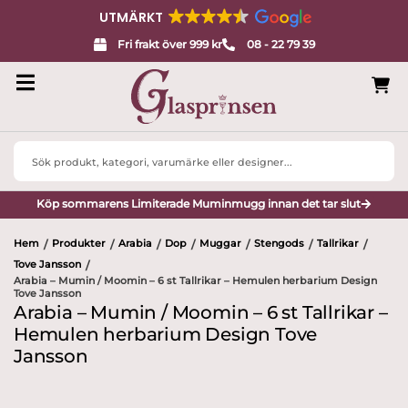
UTMÄRKT
Fri frakt över 999 kr
08 - 22 79 39
Search
...
Köp sommarens Limiterade Muminmugg innan det tar slut
Hem
Produkter
Arabia
Dop
Muggar
Stengods
Tallrikar
/
/
/
/
/
/
/
Tove Jansson
/
Arabia – Mumin / Moomin – 6 st Tallrikar – Hemulen herbarium Design
Tove Jansson
Arabia – Mumin / Moomin – 6 st Tallrikar –
Hemulen herbarium Design Tove
Jansson