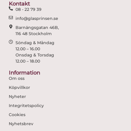
o
r
Kontakt
k
a
08 - 22 79 39
m
info@glasprinsen.se
Barnängsgatan 46B,
116 48 Stockholm
Söndag & Måndag
12.00 – 16.00
Onsdag & Torsdag
12.00 – 18.00
Information
Om oss
Köpvillkor
Nyheter
Integritetspolicy
Cookies
Nyhetsbrev