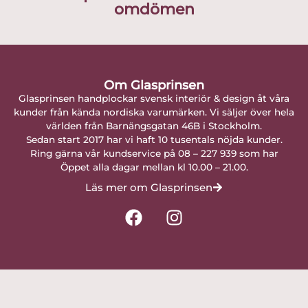
omdömen
Om Glasprinsen
Glasprinsen handplockar svensk interiör & design åt våra
kunder från kända nordiska varumärken. Vi säljer över hela
världen från Barnängsgatan 46B i Stockholm.
Sedan start 2017 har vi haft 10 tusentals nöjda kunder.
Ring gärna vår kundservice på 08 – 227 939 som har
Öppet alla dagar mellan kl 10.00 – 21.00.
Läs mer om Glasprinsen
F
I
a
n
c
s
e
t
b
a
o
g