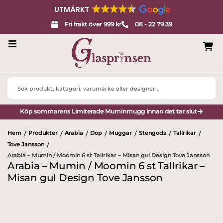
UTMÄRKT
Fri frakt över 999 kr
08 - 22 79 39
Servisglas
Search
Design
...
Köp sommarens Limiterade Muminmugg innan det tar slut
Porslin
Hem
Produkter
Arabia
Dop
Muggar
Stengods
Tallrikar
/
/
/
/
/
/
/
Interiör
Tove Jansson
/
Arabia – Mumin / Moomin 6 st Tallrikar – Misan gul Design Tove Jansson
Varumärken
Arabia – Mumin / Moomin 6 st Tallrikar –
Misan gul Design Tove Jansson
Designers
Presenttips