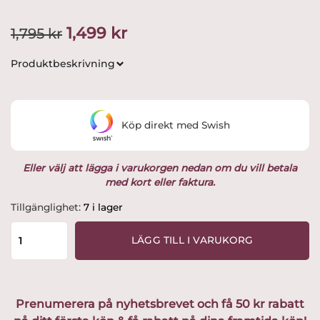
Det
Det
1,499
kr
1,795
kr
ursprungliga
nuvarande
Produktbeskrivning
priset
priset
var:
är:
Köp direkt med Swish
1,795 kr.
1,499 kr.
Eller välj att lägga i varukorgen nedan om du vill betala
med kort eller faktura.
Arabia
Tillgänglighet:
7 i lager
-
Mumin
LÄGG TILL I VARUKORG
/
Moomin
6
st
Prenumerera på nyhetsbrevet och få 50 kr rabatt
Tallrikar