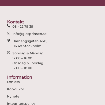
e
t
b
a
o
g
o
r
Kontakt
k
a
08 - 22 79 39
m
info@glasprinsen.se
Barnängsgatan 46B,
116 48 Stockholm
Söndag & Måndag
12.00 – 16.00
Onsdag & Torsdag
12.00 – 18.00
Information
Om oss
Köpvillkor
Nyheter
Integritetspolicy