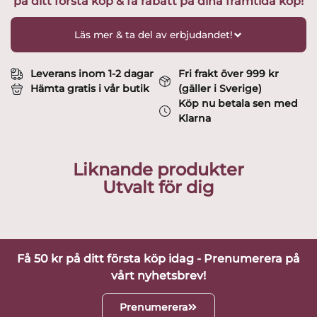
på ditt första köp & få rabatt på dina framtida köp!
-
Misan
gul
Läs mer & ta del av erbjudandet!
Design
Tove
Jansson
Leverans inom 1-2 dagar
Fri frakt över 999 kr
mängd
Hämta gratis i vår butik
(gäller i Sverige)
Köp nu betala sen med
Klarna
Liknande produkter
Utvalt för dig
Få 50 kr på ditt första köp idag - Prenumerera på
vårt nyhetsbrev!
Prenumerera