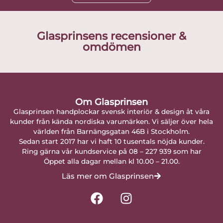
Glasprinsens recensioner &
omdömen
Om Glasprinsen
Glasprinsen handplockar svensk interiör & design åt våra
kunder från kända nordiska varumärken. Vi säljer över hela
världen från Barnängsgatan 46B i Stockholm.
Sedan start 2017 har vi haft 10 tusentals nöjda kunder.
Ring gärna vår kundservice på 08 – 227 939 som har
Öppet alla dagar mellan kl 10.00 – 21.00.
Läs mer om Glasprinsen
F
I
a
n
c
s