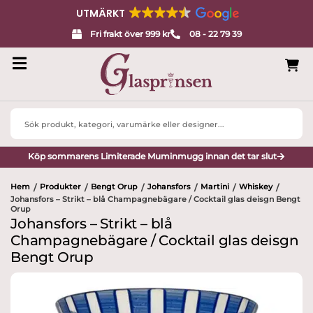
UTMÄRKT
Fri frakt över 999 kr
08 - 22 79 39
Search
...
Köp sommarens Limiterade Muminmugg innan det tar slut
Hem
Produkter
Bengt Orup
Johansfors
Martini
Whiskey
/
/
/
/
/
/
Johansfors – Strikt – blå Champagnebägare / Cocktail glas deisgn Bengt
Orup
Johansfors – Strikt – blå
Champagnebägare / Cocktail glas deisgn
Bengt Orup