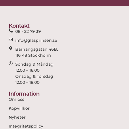
e
t
b
a
o
g
o
r
Kontakt
k
a
08 - 22 79 39
m
info@glasprinsen.se
Barnängsgatan 46B,
116 48 Stockholm
Söndag & Måndag
12.00 – 16.00
Onsdag & Torsdag
12.00 – 18.00
Information
Om oss
Köpvillkor
Nyheter
Integritetspolicy