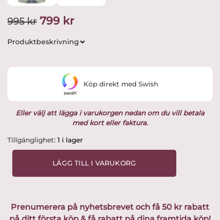
Det
Det
799
kr
995
kr
ursprungliga
nuvarande
Produktbeskrivning
priset
priset
var:
är:
Köp direkt med Swish
995 kr.
799 kr.
Eller välj att lägga i varukorgen nedan om du vill betala
med kort eller faktura.
Johansfors
Tillgänglighet:
1 i lager
-
Strikt
LÄGG TILL I VARUKORG
-
blå
Champagnebägare
/
Prenumerera på nyhetsbrevet och få 50 kr rabatt
Cocktail
på ditt första köp & få rabatt på dina framtida köp!
glas