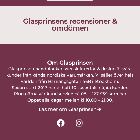
Glasprinsens recensioner &
omdömen
Om Glasprinsen
Glasprinsen handplockar svensk interiör & design åt våra
kunder från kända nordiska varumärken. Vi säljer över hela
världen från Barnängsgatan 46B i Stockholm.
Sedan start 2017 har vi haft 10 tusentals nöjda kunder.
Ring gärna vår kundservice på 08 – 227 939 som har
Öppet alla dagar mellan kl 10.00 – 21.00.
Läs mer om Glasprinsen
F
I
a
n
c
s