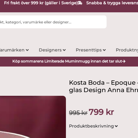
Fri frakt över 999 kr (gäller i Sverige)
Snabba & trygga leveran
arumärken
Designers
Presenttips
Produktn
Köp sommarens Limiterade Muminmugg innan det tar slut
Kosta Boda – Epoque 
glas Design Anna Ehr
Det
Det
799
kr
995
kr
ursprungliga
nuvarand
priset
priset
Produktbeskrivning
var:
är:
995 kr.
799 kr.