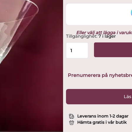
Eller välj att lägga i var
Kosta
Tillgänglighet:
7 i lager
Boda
-
Epoque
-
Martini
/
Prenumerera på nyhetsbreve
Champagne
glas
Design
Läs
Anna
Ehrner
mängd
Leverans inom 1-2 dagar
Hämta gratis i vår butik