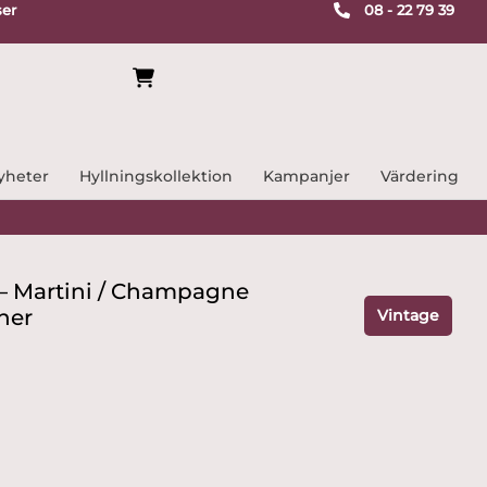
ser
08 - 22 79 39
yheter
Hyllningskollektion
Kampanjer
Värdering
– Martini / Champagne
ner
Vintage
e