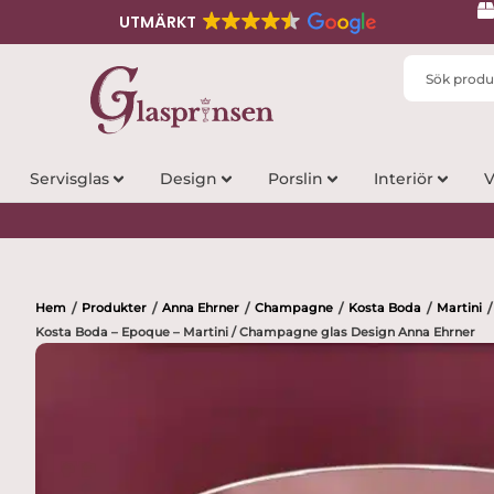
UTMÄRKT
Search
...
Servisglas
Design
Porslin
Interiör
V
Hem
Produkter
Anna Ehrner
Champagne
Kosta Boda
Martini
/
/
/
/
/
/
Kosta Boda – Epoque – Martini / Champagne glas Design Anna Ehrner