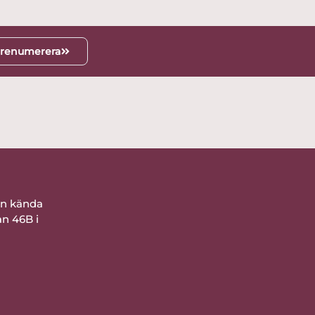
renumerera
ån kända
an 46B i