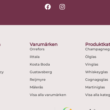
F
I
a
n
c
s
e
t
b
a
o
g
o
r
n
Varumärken
Produktkat
k
a
Orrefors
Champagnegl
m
Iittala
Ölglas
Kosta Boda
Vinglas
icy
Gustavsberg
Whiskeyglas
Reijmyre
Cognagsglas
Målerås
Martiniglas
Visa alla varumärken
Visa alla kate