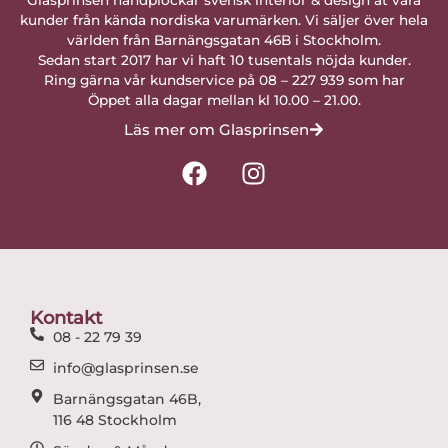
kunder från kända nordiska varumärken. Vi säljer över hela
världen från Barnängsgatan 46B i Stockholm.
Sedan start 2017 har vi haft 10 tusentals nöjda kunder.
Ring gärna vår kundservice på 08 – 227 939 som har
Öppet alla dagar mellan kl 10.00 – 21.00.
Läs mer om Glasprinsen
F
I
a
n
c
s
e
t
b
a
o
g
o
r
Kontakt
k
a
08 - 22 79 39
m
info@glasprinsen.se
Barnängsgatan 46B,
116 48 Stockholm