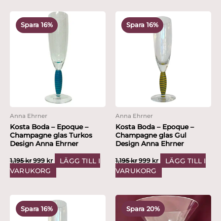
Det
Det
Det
Det
ursprungliga
nuvarande
ursprungliga
nuvarande
Spara 16%
Spara 16%
priset
priset
priset
priset
var:
är:
var:
är:
1,195 kr.
999 kr.
1,195 kr.
999 kr.
Anna Ehrner
Anna Ehrner
Kosta Boda – Epoque –
Kosta Boda – Epoque –
Champagne glas Turkos
Champagne glas Gul
Design Anna Ehrner
Design Anna Ehrner
LÄGG TILL I
LÄGG TILL I
1,195
kr
999
kr
1,195
kr
999
kr
VARUKORG
VARUKORG
Det
Det
Det
Det
ursprungliga
nuvarande
ursprungliga
nuvarande
Spara 16%
Spara 20%
priset
priset
priset
priset