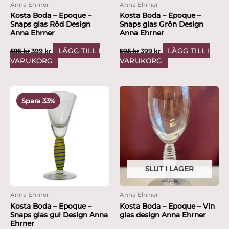
Anna Ehrner
Anna Ehrner
Kosta Boda – Epoque –
Kosta Boda – Epoque –
Snaps glas Röd Design
Snaps glas Grön Design
Anna Ehrner
Anna Ehrner
LÄGG TILL I
LÄGG TILL I
595
kr
399
kr
595
kr
399
kr
VARUKORG
VARUKORG
Det
Det
ursprungliga
nuvarande
Spara 33%
priset
priset
var:
är:
595 kr.
399 kr.
SLUT I LAGER
Anna Ehrner
Anna Ehrner
Kosta Boda – Epoque –
Kosta Boda – Epoque – Vin
Snaps glas gul Design Anna
glas design Anna Ehrner
Ehrner