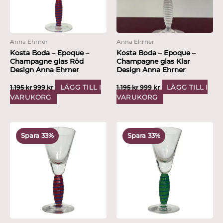
Anna Ehrner
Anna Ehrner
Kosta Boda – Epoque –
Kosta Boda – Epoque –
Champagne glas Röd
Champagne glas Klar
Design Anna Ehrner
Design Anna Ehrner
LÄGG TILL I
LÄGG TILL I
1,195
kr
999
kr
1,195
kr
999
kr
VARUKORG
VARUKORG
Det
Det
Det
Det
ursprungliga
nuvarande
ursprungliga
nuvarande
Spara 33%
Spara 33%
priset
priset
priset
priset
var:
är:
var:
är:
595 kr.
399 kr.
595 kr.
399 kr.