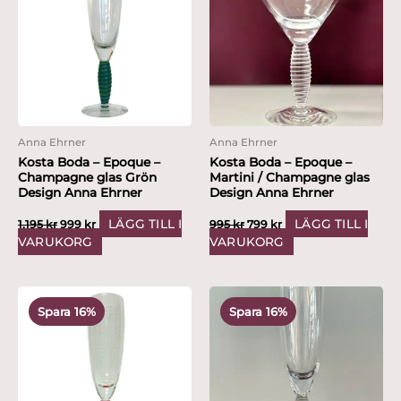
var:
är:
var:
är:
1,195 kr.
999 kr.
995 kr.
799 kr.
Anna Ehrner
Anna Ehrner
Kosta Boda – Epoque –
Kosta Boda – Epoque –
Champagne glas Grön
Martini / Champagne glas
Design Anna Ehrner
Design Anna Ehrner
LÄGG TILL I
LÄGG TILL I
1,195
kr
999
kr
995
kr
799
kr
VARUKORG
VARUKORG
Det
Det
Det
Det
ursprungliga
nuvarande
ursprungliga
nuvarande
Spara 16%
Spara 16%
priset
priset
priset
priset
var:
är:
var:
är:
1,195 kr.
999 kr.
1,195 kr.
999 kr.