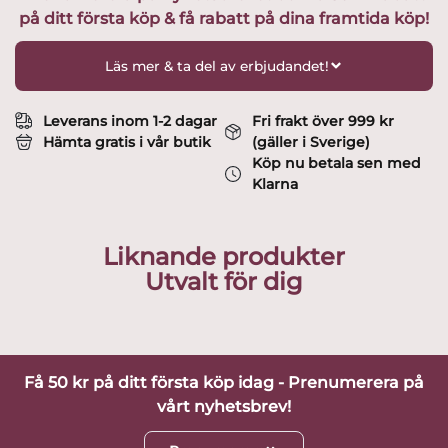
på ditt första köp & få rabatt på dina framtida köp!
Design
Anna
Ehrner
Läs mer & ta del av erbjudandet!
mängd
Leverans inom 1-2 dagar
Fri frakt över 999 kr
Hämta gratis i vår butik
(gäller i Sverige)
Köp nu betala sen med
Klarna
Liknande produkter
Utvalt för dig
Få 50 kr på ditt första köp idag - Prenumerera på
vårt nyhetsbrev!