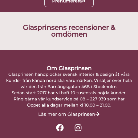
Prenumerera
Glasprinsens recensioner &
omdömen
Om Glasprinsen
Glasprinsen handplockar svensk interiör & design åt våra
kunder från kända nordiska varumärken. Vi säljer över hela
världen från Barnängsgatan 46B i Stockholm.
Sedan start 2017 har vi haft 10 tusentals nöjda kunder.
Ring gärna vår kundservice på 08 – 227 939 som har
Öppet alla dagar mellan kl 10.00 – 21.00.
Läs mer om Glasprinsen
F
I
a
n