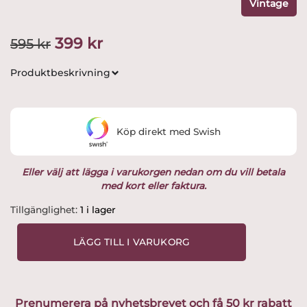
Vintage
Det
Det
399
kr
595
kr
ursprungliga
nuvarande
Produktbeskrivning
priset
priset
var:
är:
Köp direkt med Swish
595 kr.
399 kr.
Eller välj att lägga i varukorgen nedan om du vill betala
med kort eller faktura.
Kosta
Tillgänglighet:
1 i lager
Boda
-
LÄGG TILL I VARUKORG
Epoque
-
Snaps
glas
Prenumerera på nyhetsbrevet och få 50 kr rabatt
Röd