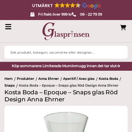
UTMÄRKT
Fri frakt över 999 kr
08 - 22 79 39
Search
...
Köp sommarens Limiterade Muminmugg innan det tar slut
Hem
Produkter
Anna Ehrner
Aperitif / Avec glas
Kosta Boda
/
/
/
/
/
Snaps
Kosta Boda – Epoque – Snaps glas Röd Design Anna Ehrner
/
Kosta Boda – Epoque – Snaps glas Röd
Design Anna Ehrner