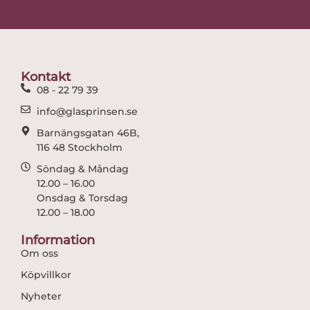
c
s
e
t
b
a
o
g
o
r
Kontakt
k
a
08 - 22 79 39
m
info@glasprinsen.se
Barnängsgatan 46B,
116 48 Stockholm
Söndag & Måndag
12.00 – 16.00
Onsdag & Torsdag
12.00 – 18.00
Information
Om oss
Köpvillkor
Nyheter