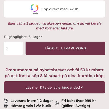
Köp direkt med Swish
Eller välj att lägga i varukorgen nedan om du vill betala
med kort eller faktura.
Skruf
Tillgänglighet:
6 i lager
Glasbruk
-
LÄGG TILL I VARUKORG
Gino
-
Snaps
design
Prenumerera på nyhetsbrevet och få 50 kr rabatt
Carina
på ditt första köp & få rabatt på dina framtida köp!
Seth
Andersson
mängd
Läs mer & ta del av erbjudandet!
Leverans inom 1-2 dagar
Fri frakt över 999 kr
Hämta gratis i vår butik
(gäller i Sverige)