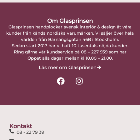
Om Glasprinsen
Glasprinsen handplockar svensk interiör & design åt våra
kunder från kända nordiska varumärken. Vi säljer över hela
världen från Barnängsgatan 46B i Stockholm.
Sedan start 2017 har vi haft 10 tusentals nöjda kunder.
Ring gärna vår kundservice på 08 – 227 939 som har
Öppet alla dagar mellan kl 10.00 – 21.00.
Läs mer om Glasprinsen
F
I
a
n
c
s
e
t
b
a
o
g
o
r
Kontakt
k
a
08 - 22 79 39
m