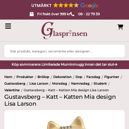
UTMÄRKT
Fri frakt över 999 kr
08 - 22 79 39
Search
...
Köp sommarens Limiterade Muminmugg innan det tar slut
Hem
Produkter
Bröllop
Dekoration
Dop
Farsdag
Figuriner
/
/
/
/
/
/
/
Gustavsberg
Lisa Larson
Morsdag
Namnsdag
Student
/
/
/
/
/
Valentine
Gustavsberg – Katt – Katten Mia design Lisa Larson
/
Gustavsberg – Katt – Katten Mia design
Lisa Larson