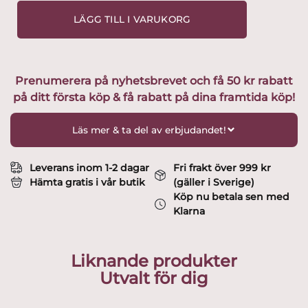
Katt
LÄGG TILL I VARUKORG
-
Katten
Mia
design
Prenumerera på nyhetsbrevet och få 50 kr rabatt
Lisa
på ditt första köp & få rabatt på dina framtida köp!
Larson
mängd
Läs mer & ta del av erbjudandet!
Leverans inom 1-2 dagar
Fri frakt över 999 kr
Hämta gratis i vår butik
(gäller i Sverige)
Köp nu betala sen med
Klarna
Liknande produkter
Utvalt för dig