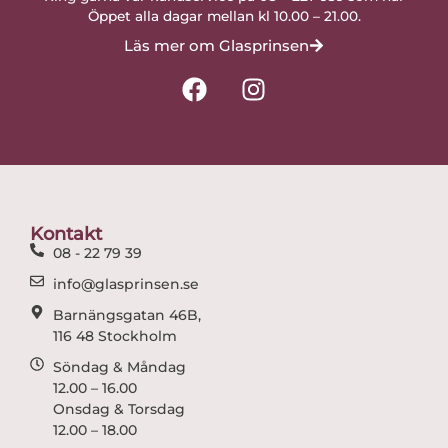
Öppet alla dagar mellan kl 10.00 – 21.00.
Läs mer om Glasprinsen
F
I
a
n
c
s
e
t
b
a
o
g
o
r
Kontakt
k
a
08 - 22 79 39
m
info@glasprinsen.se
Barnängsgatan 46B,
116 48 Stockholm
Söndag & Måndag
12.00 – 16.00
Onsdag & Torsdag
12.00 – 18.00