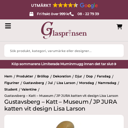
UTMÄRKT
Fri frakt över 999 kr
08 - 22 79 39
Search
...
Köp sommarens Limiterade Muminmugg innan det tar slut
Hem
Produkter
Bröllop
Dekoration
Djur
Dop
Farsdag
/
/
/
/
/
/
/
Figuriner
Gustavsberg
Jul
Lisa Larson
Morsdag
Namnsdag
/
/
/
/
/
/
Student
Valentine
/
/
Gustavsberg – Katt – Museum / JP JURA katten vit design Lisa Larson
Gustavsberg – Katt – Museum / JP JURA
katten vit design Lisa Larson