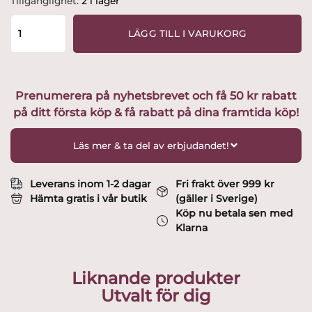
Tillgänglighet:
2 i lager
-
Katt
LÄGG TILL I VARUKORG
-
Museum
/
JP
Prenumerera på nyhetsbrevet och få 50 kr rabatt
JURA
på ditt första köp & få rabatt på dina framtida köp!
katten
vit
design
Läs mer & ta del av erbjudandet!
Lisa
Larson
mängd
Leverans inom 1-2 dagar
Fri frakt över 999 kr
Hämta gratis i vår butik
(gäller i Sverige)
Köp nu betala sen med
Klarna
Liknande produkter
Utvalt för dig