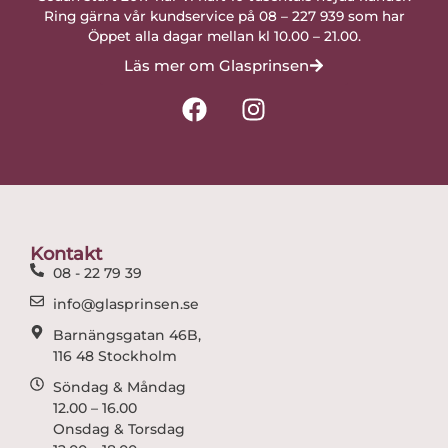
Ring gärna vår kundservice på 08 – 227 939 som har
Öppet alla dagar mellan kl 10.00 – 21.00.
Läs mer om Glasprinsen
F
I
a
n
c
s
e
t
b
a
o
g
o
r
Kontakt
k
a
08 - 22 79 39
m
info@glasprinsen.se
Barnängsgatan 46B,
116 48 Stockholm
Söndag & Måndag
12.00 – 16.00
Onsdag & Torsdag