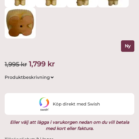
Ny
Det
Det
1,799
kr
1,995
kr
ursprungliga
nuvarande
Produktbeskrivning
priset
priset
var:
är:
Köp direkt med Swish
1,995 kr.
1,799 kr.
Eller välj att lägga i varukorgen nedan om du vill betala
med kort eller faktura.
Gustavsberg