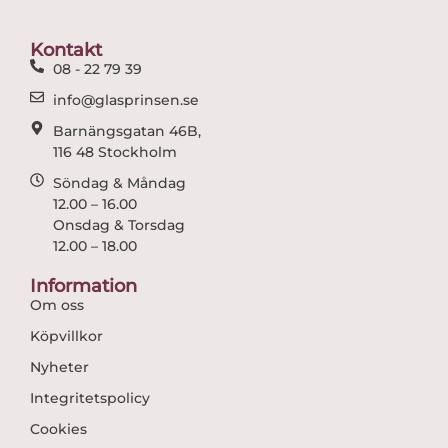
o
g
o
r
Kontakt
k
a
08 - 22 79 39
m
info@glasprinsen.se
Barnängsgatan 46B,
116 48 Stockholm
Söndag & Måndag
12.00 – 16.00
Onsdag & Torsdag
12.00 – 18.00
Information
Om oss
Köpvillkor
Nyheter
Integritetspolicy
Cookies