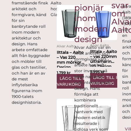
svar
framstående finsk
Aalto
pionjär
Alva
arkitekt och
hos
om
Aalt
formgivare, känd
Glasprinsen:
inom
(189
Alva
för sin
1976
modern
banbrytande roll
Aalt
var
inom modern
en
design
arkitektur och
fins
design. Hans
Alvar Aalto
Alvar Aalto
arki
Alvar Aalto var en
arbete omfattade
IIttala – Aalto
IIttala – Aalto
och
finsk arkitekt och
allt från byggnader
– vas 220mm
– Vas 220
form
formgivare vars
och möbler till
ultramarin
mm mörkgrå
kän
arbete har haft
blå Design
glas och textilier,
Design
för
stor inverkan på
Alvar...
3,995
kr
Alvar...
1,799
kr
och han är en av
sin
både nationell
LÄGG TILL I
LÄGG TILL I
de mest
ban
och internationell
VARUKORG
VARUKORG
inflytelserika
roll
design. Hans
figurerna inom
ino
förmåga att
1900-talets
mod
kombinera
designhistoria.
arki
traditionellt
och
hantverk med
desi
modern estetik
resulterade i
Vil
tidlösa verk som