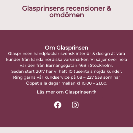
Glasprinsens recensioner &
omdömen
Om Glasprinsen
Glasprinsen handplockar svensk interiör & design åt våra
kunder från kända nordiska varumärken. Vi säljer över hela
världen från Barnängsgatan 46B i Stockholm.
Sedan start 2017 har vi haft 10 tusentals nöjda kunder.
Ring gärna vår kundservice på 08 – 227 939 som har
Öppet alla dagar mellan kl 10.00 – 21.00.
Läs mer om Glasprinsen
F
I
a
n
c
s
e
t
b
a