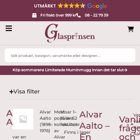
UTMÄRKT
Fri frakt över 999 kr
08 - 22 79 39
Search
...
Köp sommarens Limiterade Muminmugg innan det tar slut
Visa filter
Alvar
Alvar
Alvar
Mest
Visar 1–
Ve
Vanl
Aalto
populära
15 av 52
Aalto
va
Aalto –
(1898–
kollektioner
resultat
fråg
Al
1976)
av
Aa
En
och
var en
Alvar