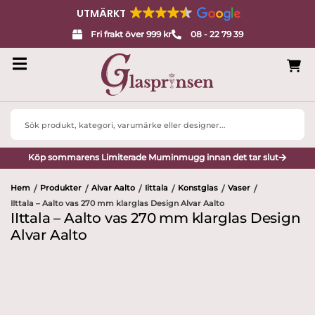
UTMÄRKT
Fri frakt över 999 kr
08 - 22 79 39
Search
...
Köp sommarens Limiterade Muminmugg innan det tar slut
Hem
Produkter
Alvar Aalto
Iittala
Konstglas
Vaser
/
/
/
/
/
/
IIttala – Aalto vas 270 mm klarglas Design Alvar Aalto
IIttala – Aalto vas 270 mm klarglas Design
Alvar Aalto