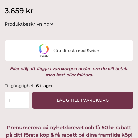
3,659
kr
Produktbeskrivning
Köp direkt med Swish
Eller välj att lägga i varukorgen nedan om du vill betala
med kort eller faktura.
IIttala
Tillgänglighet:
6 i lager
-
Aalto
LÄGG TILL I VARUKORG
vas
270
mm
klarglas
Prenumerera på nyhetsbrevet och få 50 kr rabatt
Design
på ditt första köp & få rabatt på dina framtida köp!
Alvar