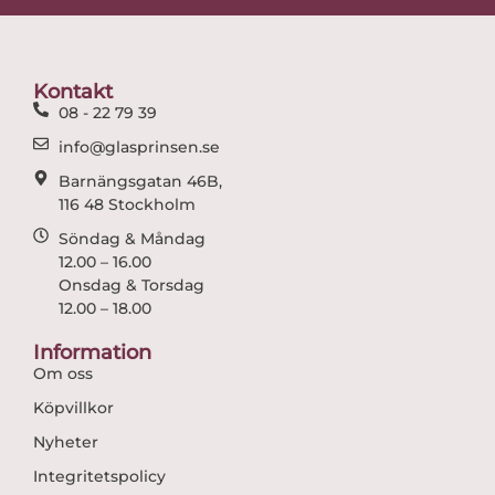
b
a
o
g
o
r
Kontakt
k
a
08 - 22 79 39
m
info@glasprinsen.se
Barnängsgatan 46B,
116 48 Stockholm
Söndag & Måndag
12.00 – 16.00
Onsdag & Torsdag
12.00 – 18.00
Information
Om oss
Köpvillkor
Nyheter
Integritetspolicy