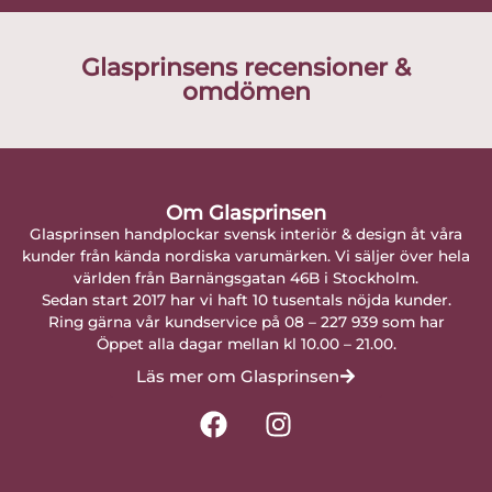
Glasprinsens recensioner &
omdömen
Om Glasprinsen
Glasprinsen handplockar svensk interiör & design åt våra
kunder från kända nordiska varumärken. Vi säljer över hela
världen från Barnängsgatan 46B i Stockholm.
Sedan start 2017 har vi haft 10 tusentals nöjda kunder.
Ring gärna vår kundservice på 08 – 227 939 som har
Öppet alla dagar mellan kl 10.00 – 21.00.
Läs mer om Glasprinsen
F
I
a
n
c
s
e
t