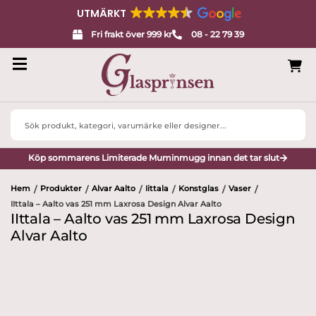
UTMÄRKT
Fri frakt över 999 kr
08 - 22 79 39
Search
...
Köp sommarens Limiterade Muminmugg innan det tar slut
Hem
Produkter
Alvar Aalto
Iittala
Konstglas
Vaser
/
/
/
/
/
/
IIttala – Aalto vas 251 mm Laxrosa Design Alvar Aalto
IIttala – Aalto vas 251 mm Laxrosa Design
Alvar Aalto