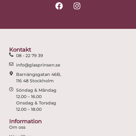
F
I
a
n
c
s
e
t
b
a
o
g
o
r
Kontakt
k
a
08 - 22 79 39
m
info@glasprinsen.se
Barnängsgatan 46B,
116 48 Stockholm
Söndag & Måndag
12.00 – 16.00
Onsdag & Torsdag
12.00 – 18.00
Information
Om oss