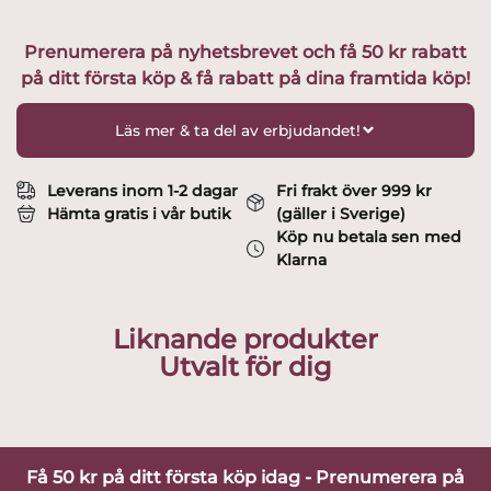
mm
Laxrosa
Prenumerera på nyhetsbrevet och få 50 kr rabatt
Design
på ditt första köp & få rabatt på dina framtida köp!
Alvar
Aalto
mängd
Läs mer & ta del av erbjudandet!
Leverans inom 1-2 dagar
Fri frakt över 999 kr
Hämta gratis i vår butik
(gäller i Sverige)
Köp nu betala sen med
Klarna
Liknande produkter
Utvalt för dig
Få 50 kr på ditt första köp idag - Prenumerera på