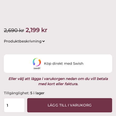
Det
Det
2,199
kr
2,690
kr
ursprungliga
nuvarande
Produktbeskrivning
priset
priset
var:
är:
Köp direkt med Swish
2,690 kr.
2,199 kr.
Eller välj att lägga i varukorgen nedan om du vill betala
med kort eller faktura.
IIttala
Tillgänglighet:
5 i lager
-
Aalto
LÄGG TILL I VARUKORG
vas
251