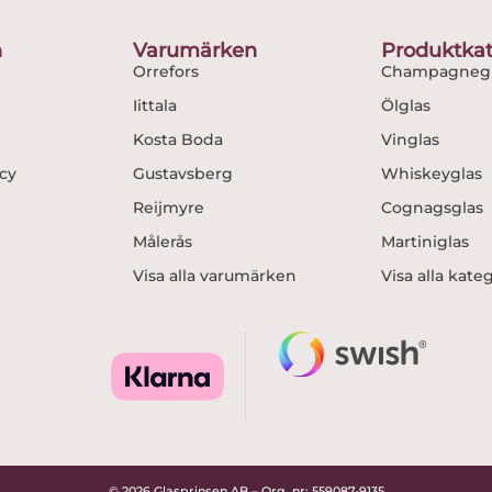
o
g
o
r
n
Varumärken
Produktkat
k
a
Orrefors
Champagnegl
m
Iittala
Ölglas
Kosta Boda
Vinglas
icy
Gustavsberg
Whiskeyglas
Reijmyre
Cognagsglas
Målerås
Martiniglas
Visa alla varumärken
Visa alla kate
© 2026 Glasprinsen AB – Org. nr: 559087-9135