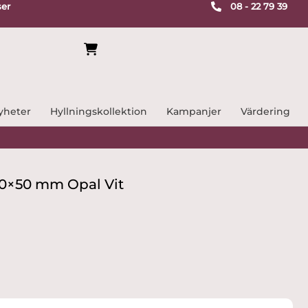
ser
08 - 22 79 39
yheter
Hyllningskollektion
Kampanjer
Värdering
 380×50 mm Opal Vit
rande
t
 kr.