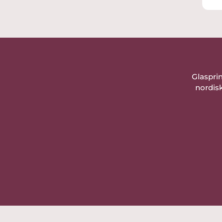
Sändes omgående efter
betalningen.
Tack så mycket för en trevlig
köpupplevelse!
Glaspri
nordisk