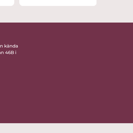
bra förpackat. Nöjd
ån kända
an 46B i