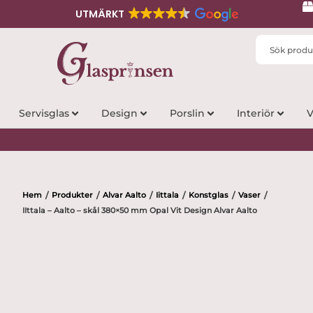
UTMÄRKT
Search
...
Servisglas
Design
Porslin
Interiör
V
Hem
Produkter
Alvar Aalto
Iittala
Konstglas
Vaser
/
/
/
/
/
/
IIttala – Aalto – skål 380×50 mm Opal Vit Design Alvar Aalto