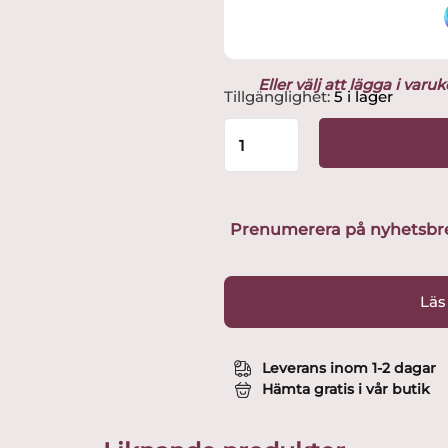
Eller välj att lägga i var
IIttala
Tillgänglighet:
5 i lager
-
Aalto
-
skål
380x50
mm
Prenumerera på nyhetsbreve
Opal
Vit
Design
Läs
Alvar
Aalto
mängd
Leverans inom 1-2 dagar
Hämta gratis i vår butik