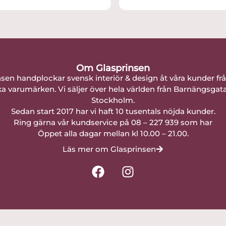
Om Glasprinsen
nsen handplockar svensk interiör & design åt våra kunder fr
a varumärken. Vi säljer över hela världen från Barnängsgat
Stockholm.
Sedan start 2017 har vi haft 10 tusentals nöjda kunder.
Ring gärna vår kundservice på 08 – 227 939 som har
Öppet alla dagar mellan kl 10.00 – 21.00.
Läs mer om Glasprinsen
F
I
a
n
c
s
e
t
b
a