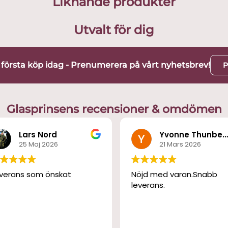
Liknande produkter
Utvalt för dig
t första köp idag - Prenumerera på vårt nyhetsbrev!
P
Glasprinsens recensioner & omdömen
Lars Nord
Yvonne Thunber
25 Maj 2026
21 Mars 2026
verans som önskat
Nöjd med varan.Snabb
leverans.