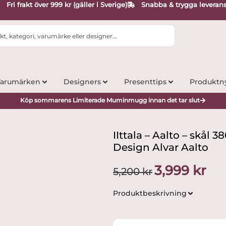
Fri frakt över 999 kr (gäller i Sverige)
Snabba & trygga leveran
arumärken
Designers
Presenttips
Produktn
Köp sommarens Limiterade Muminmugg innan det tar slut
IIttala – Aalto – skål
Design Alvar Aalto
Det
Det
3,999
kr
5,200
kr
ursprungliga
nuva
priset
prise
Produktbeskrivning
var:
är:
5,200 kr.
3,999