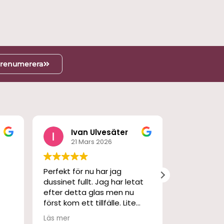
renumerera
g
Ivan Ulvesäter
M S
21 Mars 2026
3 Ma
Perfekt för nu har jag
En fantasti
dussinet fullt. Jag har letat
och skön p
efter detta glas men nu
har använt 
först kom ett tillfälle. Lite
gångna kall
dyrt men det sved bara en
Läs mer
stund. Snabb leverans och