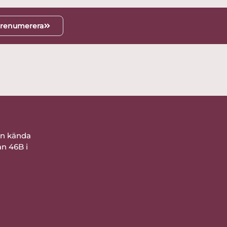
renumerera
ån kända
an 46B i