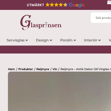
UTMÄRKT
Search
...
Servisglas
Design
Porslin
Interiör
V
Hem
Produkter
Reijmyre
Vin
Reijmyre – Antik Dekor GIII Vinglas
/
/
/
/