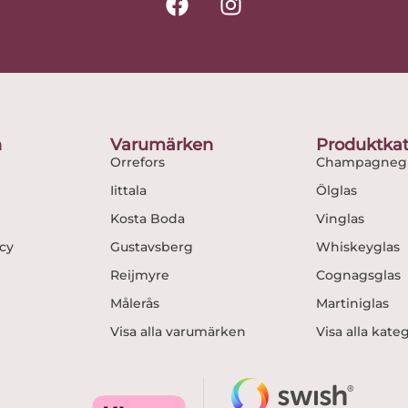
a
n
c
s
e
t
b
a
o
g
o
r
n
Varumärken
Produktkat
k
a
Orrefors
Champagnegl
m
Iittala
Ölglas
Kosta Boda
Vinglas
icy
Gustavsberg
Whiskeyglas
Reijmyre
Cognagsglas
Målerås
Martiniglas
Visa alla varumärken
Visa alla kate