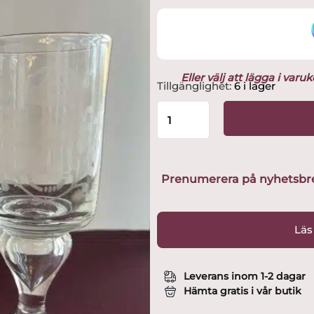
Eller välj att lägga i var
Reijmyre
Tillgänglighet:
6 i lager
-
Antik
Dekor
GIII
Vinglas
med
Prenumerera på nyhetsbreve
Orginal
låda
mängd
Läs
Leverans inom 1-2 dagar
Hämta gratis i vår butik