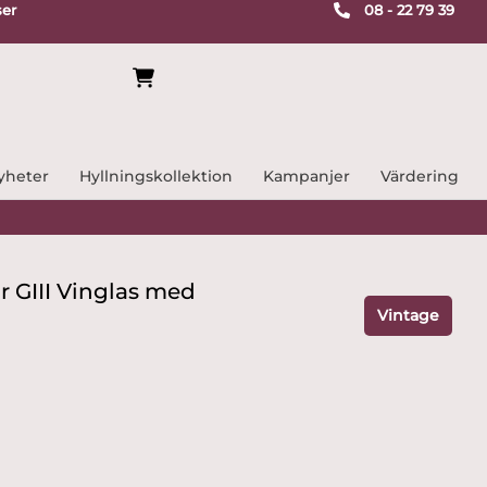
ser
08 - 22 79 39
yheter
Hyllningskollektion
Kampanjer
Värdering
r GIII Vinglas med
Vintage
de