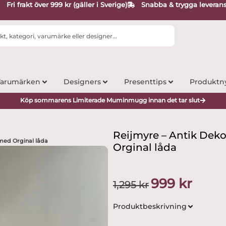
Fri frakt över 999 kr (gäller i Sverige)
Snabba & trygga leveran
arumärken
Designers
Presenttips
Produktn
Köp sommarens Limiterade Muminmugg innan det tar slut
Reijmyre – Antik Deko
 med Orginal låda
Orginal låda
Det
Det
999
kr
1,295
kr
ursprungliga
nuvaran
priset
priset
Produktbeskrivning
var:
är:
1,295 kr.
999 kr.