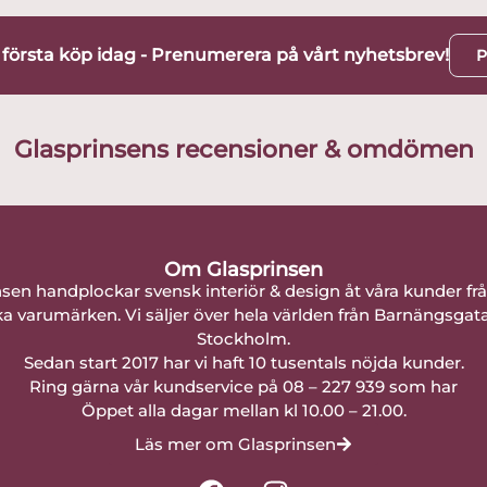
t första köp idag - Prenumerera på vårt nyhetsbrev!
P
Glasprinsens recensioner & omdömen
Om Glasprinsen
nsen handplockar svensk interiör & design åt våra kunder fr
a varumärken. Vi säljer över hela världen från Barnängsgat
Stockholm.
Sedan start 2017 har vi haft 10 tusentals nöjda kunder.
Ring gärna vår kundservice på 08 – 227 939 som har
Öppet alla dagar mellan kl 10.00 – 21.00.
Läs mer om Glasprinsen
F
I