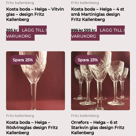
Fritz kallenberg
Fritz kallenberg
Kosta boda – Helga – Vitvin
Kosta boda – Helga – 4 st
glas – design Fritz
små Martiniglas design
Kallenberg
Fritz Kallenberg
LÄGG TILL I
LÄGG TILL I
395
kr
995
kr
599
kr
VARUKORG
VARUKORG
Det
Det
Det
Det
ursprungliga
nuvarande
ursprungliga
nuvarande
Spara 25%
Spara 23%
priset
priset
priset
priset
var:
är:
var:
är:
595 kr.
449 kr.
1,295 kr.
999 kr.
Fritz kallenberg
Fritz kallenberg
Kosta boda – Helga –
Orrefors – Helga – 6 st
Rödvinsglas design Fritz
Starkvin glas design Fritz
Kallenberg
Kallenberg