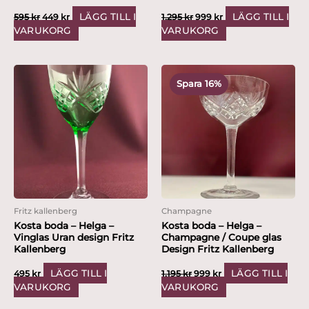
LÄGG TILL I
LÄGG TILL I
595
kr
449
kr
1,295
kr
999
kr
VARUKORG
VARUKORG
Det
Det
ursprungliga
nuvarande
Spara 16%
priset
priset
var:
är:
1,195 kr.
999 kr.
Fritz kallenberg
Champagne
Kosta boda – Helga –
Kosta boda – Helga –
Vinglas Uran design Fritz
Champagne / Coupe glas
Kallenberg
Design Fritz Kallenberg
LÄGG TILL I
LÄGG TILL I
495
kr
1,195
kr
999
kr
VARUKORG
VARUKORG