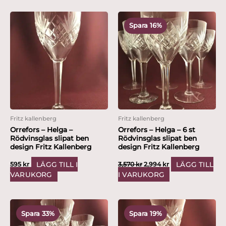
Det
Det
ursprungliga
nuvarande
Spara 16%
priset
priset
var:
är:
3,570 kr.
2,994 kr.
Fritz kallenberg
Fritz kallenberg
Orrefors – Helga –
Orrefors – Helga – 6 st
Rödvinsglas slipat ben
Rödvinsglas slipat ben
design Fritz Kallenberg
design Fritz Kallenberg
LÄGG TILL I
LÄGG TILL
595
kr
3,570
kr
2,994
kr
VARUKORG
I VARUKORG
Det
Det
Det
Det
ursprungliga
nuvarande
ursprungliga
nuvarande
Spara 33%
Spara 19%
priset
priset
priset
priset