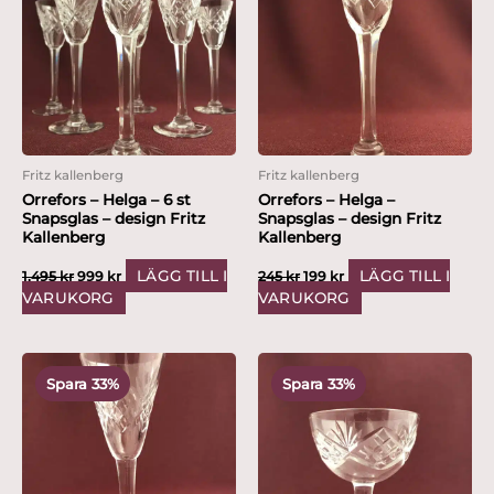
var:
är:
var:
är:
1,495 kr.
999 kr.
245 kr.
199 kr.
Fritz kallenberg
Fritz kallenberg
Orrefors – Helga – 6 st
Orrefors – Helga –
Snapsglas – design Fritz
Snapsglas – design Fritz
Kallenberg
Kallenberg
LÄGG TILL I
LÄGG TILL I
1,495
kr
999
kr
245
kr
199
kr
VARUKORG
VARUKORG
Det
Det
Det
Det
ursprungliga
nuvarande
ursprungliga
nuvarande
Spara 33%
Spara 33%
priset
priset
priset
priset
var:
är:
var:
är:
295 kr.
199 kr.
295 kr.
199 kr.