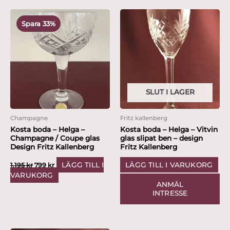
Det
Det
ursprungliga
nuvarande
Spara 33%
priset
priset
var:
är:
1,195 kr.
799 kr.
SLUT I LAGER
Champagne
Fritz kallenberg
Kosta boda – Helga –
Kosta boda – Helga – Vitvin
Champagne / Coupe glas
glas slipat ben – design
Design Fritz Kallenberg
Fritz Kallenberg
LÄGG TILL I
LÄGG TILL I VARUKORG
1,195
kr
799
kr
VARUKORG
ANMÄL
INTRESSE