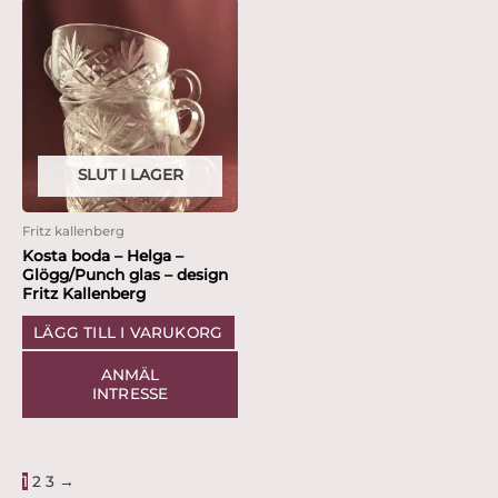
SLUT I LAGER
Fritz kallenberg
Kosta boda – Helga –
Glögg/Punch glas – design
Fritz Kallenberg
LÄGG TILL I VARUKORG
ANMÄL
INTRESSE
1
2
3
→