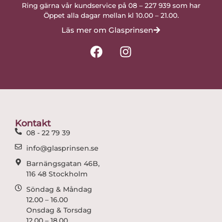
Ring gärna vår kundservice på 08 – 227 939 som har
Öppet alla dagar mellan kl 10.00 – 21.00.
Läs mer om Glasprinsen
F
I
a
n
c
s
e
t
b
a
o
g
o
r
Kontakt
k
a
08 - 22 79 39
m
info@glasprinsen.se
Barnängsgatan 46B,
116 48 Stockholm
Söndag & Måndag
12.00 – 16.00
Onsdag & Torsdag
12.00 – 18.00