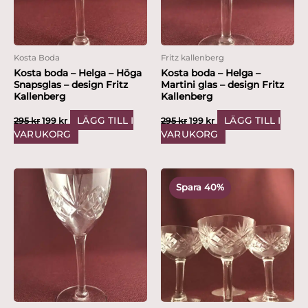
Kosta Boda
Fritz kallenberg
Kosta boda – Helga – Höga
Kosta boda – Helga –
Snapsglas – design Fritz
Martini glas – design Fritz
Kallenberg
Kallenberg
LÄGG TILL I
LÄGG TILL I
295
kr
199
kr
295
kr
199
kr
VARUKORG
VARUKORG
Det
Det
ursprungliga
nuvarande
Spara 40%
priset
priset
var:
är:
995 kr.
599 kr.