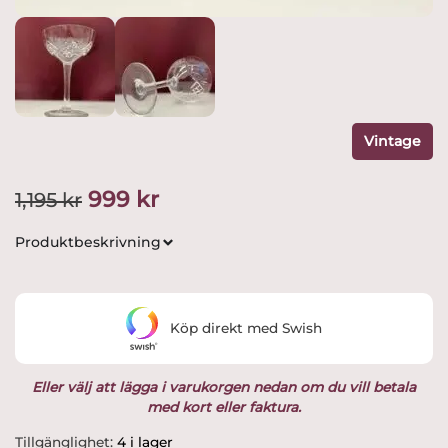
Vintage
Det
Det
999
kr
1,195
kr
ursprungliga
nuvarande
Produktbeskrivning
priset
priset
var:
är:
Köp direkt med Swish
1,195 kr.
999 kr.
Eller välj att lägga i varukorgen nedan om du vill betala
med kort eller faktura.
Kosta
Tillgänglighet:
4 i lager