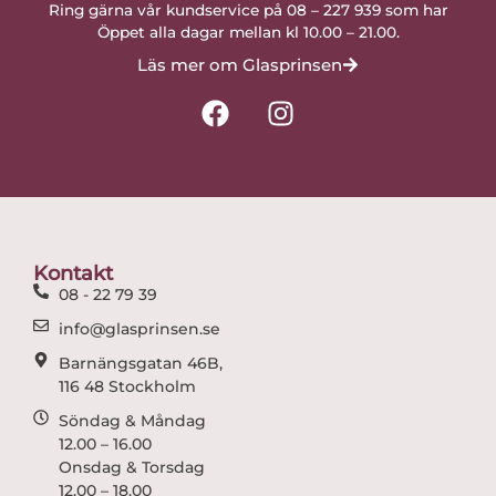
Ring gärna vår kundservice på 08 – 227 939 som har
Öppet alla dagar mellan kl 10.00 – 21.00.
Läs mer om Glasprinsen
F
I
a
n
c
s
e
t
b
a
o
g
o
r
Kontakt
k
a
08 - 22 79 39
m
info@glasprinsen.se
Barnängsgatan 46B,
116 48 Stockholm
Söndag & Måndag
12.00 – 16.00
Onsdag & Torsdag
12.00 – 18.00