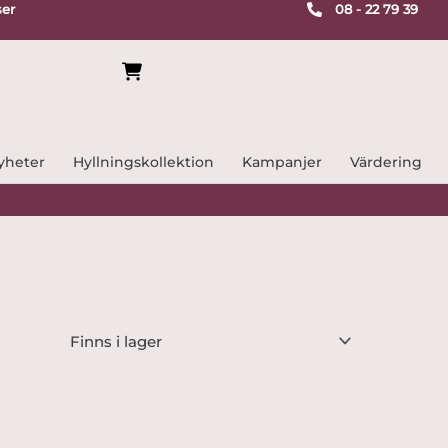
ser
08 - 22 79 39
yheter
Hyllningskollektion
Kampanjer
Värdering