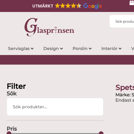
UTMÄRKT
Search
...
Servisglas
Design
Porslin
Interiör
V
Filter
Spet
Sök
Märke: 
Endast e
Search
...
Pris