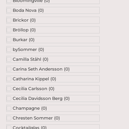
Bloomingville
(
0
)
Boda Nova
(
0
)
Brickor
(
0
)
Bröllop
(
0
)
Burkar
(
0
)
bySommer
(
0
)
Camilla Ståhl
(
0
)
Carina Seth Andersson
(
0
)
Catharina Kippel
(
0
)
Cecilia Carlsson
(
0
)
Cecilia Davidsson Berg
(
0
)
Champagne
(
0
)
Chresten Sommer
(
0
)
Cocktailglas
(
0
)