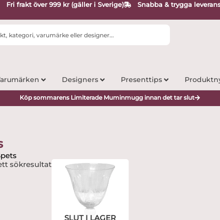
Fri frakt över 999 kr (gäller i Sverige)
Snabba & trygga leveran
arumärken
Designers
Presenttips
Produktn
Köp sommarens Limiterade Muminmugg innan det tar slut
s
Spets
tt sökresultat
SLUT I LAGER