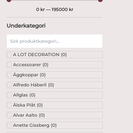
0
kr
—
195000
kr
Underkategori
A LOT DECORATION
(
0
)
Accessoarer
(
0
)
Äggkoppar
(
0
)
Alfredo Häberli
(
0
)
Allglas
(
0
)
Älska Plåt
(
0
)
Alvar Aalto
(
0
)
Anette Gissberg
(
0
)