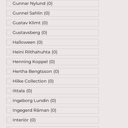
Gunnar Nylund
(
0
)
Gunnel Sahlin
(
0
)
Gustav Klimt
(
0
)
Gustavsberg
(
0
)
Halloween
(
0
)
Heini Riithahuhta
(
0
)
Henning Koppel
(
0
)
Hertha Bengtsson
(
0
)
Hilke Collection
(
0
)
Iittala
(
0
)
Ingeborg Lundin
(
0
)
Ingegerd Råman
(
0
)
Interiör
(
0
)