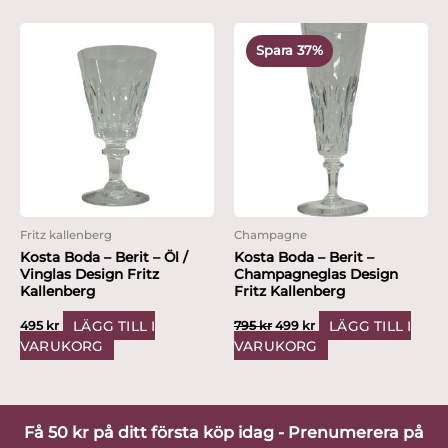
Det
Det
ursprungliga
nuvarande
Spara 37%
priset
priset
var:
är:
795 kr.
499 kr.
Fritz kallenberg
Champagne
Kosta Boda – Berit – Öl /
Kosta Boda – Berit –
Vinglas Design Fritz
Champagneglas Design
Kallenberg
Fritz Kallenberg
LÄGG TILL I
LÄGG TILL I
495
kr
795
kr
499
kr
VARUKORG
VARUKORG
Få 50 kr på ditt första köp idag - Prenumerera på