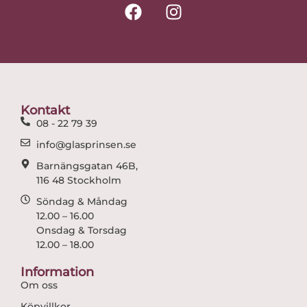
F
I
a
n
c
s
e
t
b
a
o
g
o
r
Kontakt
k
a
08 - 22 79 39
m
info@glasprinsen.se
Barnängsgatan 46B,
116 48 Stockholm
Söndag & Måndag
12.00 – 16.00
Onsdag & Torsdag
12.00 – 18.00
Information
Om oss
Köpvillkor