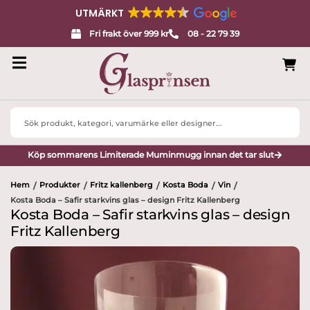
UTMÄRKT
Fri frakt över 999 kr
08 - 22 79 39
Search
...
Köp sommarens Limiterade Muminmugg innan det tar slut
Hem
Produkter
Fritz kallenberg
Kosta Boda
Vin
/
/
/
/
/
Kosta Boda – Safir starkvins glas – design Fritz Kallenberg
Kosta Boda – Safir starkvins glas – design
Fritz Kallenberg