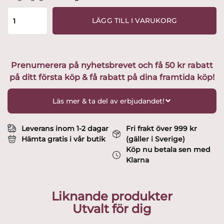
Boda
-
LÄGG TILL I VARUKORG
Safir
starkvins
glas
-
Prenumerera på nyhetsbrevet och få 50 kr rabatt
design
på ditt första köp & få rabatt på dina framtida köp!
Fritz
Kallenberg
mängd
Läs mer & ta del av erbjudandet!
Leverans inom 1-2 dagar
Fri frakt över 999 kr
Hämta gratis i vår butik
(gäller i Sverige)
Köp nu betala sen med
Klarna
Liknande produkter
Utvalt för dig