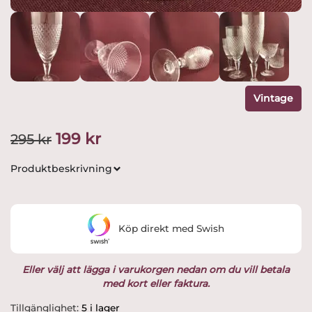
Vintage
Det
Det
199
kr
295
kr
ursprungliga
nuvarande
Produktbeskrivning
priset
priset
var:
är:
Köp direkt med Swish
295 kr.
199 kr.
Eller välj att lägga i varukorgen nedan om du vill betala
med kort eller faktura.
Kosta
Tillgänglighet:
5 i lager