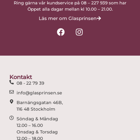
Ring gärna vår kundservice på 08 – 227 939 som har
Öppet alla dagar mellan kl 10.00 – 21.00.
Läs mer om Glasprinsen
F
I
a
n
c
s
e
t
b
a
o
g
o
r
Kontakt
k
a
08 - 22 79 39
m
info@glasprinsen.se
Barnängsgatan 46B,
116 48 Stockholm
Söndag & Måndag
12.00 – 16.00
Onsdag & Torsdag
12.00 – 18.00