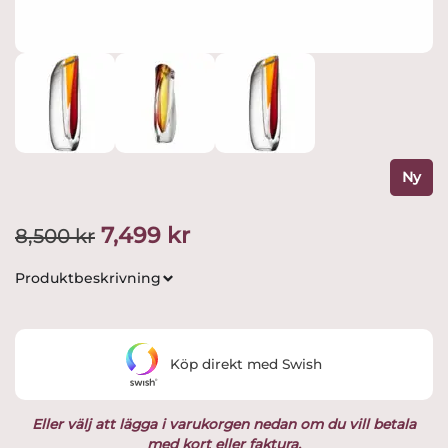
Ny
Det
Det
7,499
kr
8,500
kr
ursprungliga
nuvarande
Produktbeskrivning
priset
priset
var:
är:
Köp direkt med Swish
8,500 kr.
7,499 kr.
Eller välj att lägga i varukorgen nedan om du vill betala
med kort eller faktura.