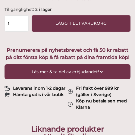
Kosta
Tillgänglighet:
2 i lager
Boda
-
LÄGG TILL I VARUKORG
Saraband
Vas
röd/bärnsten
GW
Prenumerera på nyhetsbrevet och få 50 kr rabatt
AC-
på ditt första köp & få rabatt på dina framtida köp!
19
Design
Göran
Läs mer & ta del av erbjudandet!
Wärff
mängd
Leverans inom 1-2 dagar
Fri frakt över 999 kr
Hämta gratis i vår butik
(gäller i Sverige)
Köp nu betala sen med
Klarna
Liknande produkter