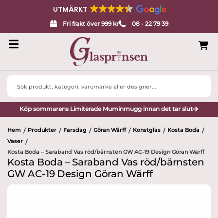
UTMÄRKT
Fri frakt över 999 kr
08 - 22 79 39
Search
...
Köp sommarens Limiterade Muminmugg innan det tar slut
Hem
Produkter
Farsdag
Göran Wärff
Konstglas
Kosta Boda
/
/
/
/
/
/
Vaser
/
Kosta Boda – Saraband Vas röd/bärnsten GW AC-19 Design Göran Wärff
Kosta Boda – Saraband Vas röd/bärnsten
GW AC-19 Design Göran Wärff