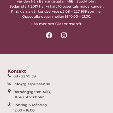
världen från Barnängsgatan 46B i Stockholm.
Sedan start 2017 har vi haft 10 tusentals nöjda kunder.
Ring gärna vår kundservice på 08 – 227 939 som har
Öppet alla dagar mellan kl 10.00 – 21.00.
Läs mer om Glasprinsen
F
I
a
n
c
s
e
t
b
a
o
g
o
r
Kontakt
k
a
08 - 22 79 39
m
info@glasprinsen.se
Barnängsgatan 46B,
116 48 Stockholm
Söndag & Måndag
12.00 – 16.00