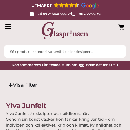
UTMÄRKT
Fri frakt över 999 kr
08 - 22 79 39
Search
...
Köp sommarens Limiterade Muminmugg innan det tar slut
Visa filter
Ylva Junfelt
Ylva Junfelt är skulptör och bildkonstnär.
Genom sin konst väcker hon tankar kring vår tid – om
individen och kollektivet, krig och klimat, kvinnlighet och