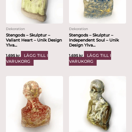
Dekoration
Dekoration
Stengods – Skulptur –
Stengods – Skulptur –
Valiant Heart – Unik Design
Independent Soul – Unik
Ylva...
Design Ylva...
LÄGG TILL I
LÄGG TILL I
1,695
kr
1,695
kr
VARUKORG
VARUKORG