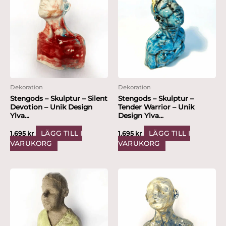
Dekoration
Dekoration
Stengods – Skulptur – Silent
Stengods – Skulptur –
Devotion – Unik Design
Tender Warrior – Unik
Ylva...
Design Ylva...
LÄGG TILL I
LÄGG TILL I
1,695
kr
1,695
kr
VARUKORG
VARUKORG