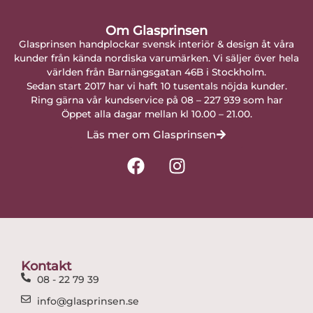
Om Glasprinsen
Glasprinsen handplockar svensk interiör & design åt våra
kunder från kända nordiska varumärken. Vi säljer över hela
världen från Barnängsgatan 46B i Stockholm.
Sedan start 2017 har vi haft 10 tusentals nöjda kunder.
Ring gärna vår kundservice på 08 – 227 939 som har
Öppet alla dagar mellan kl 10.00 – 21.00.
Läs mer om Glasprinsen
F
I
a
n
c
s
e
t
b
a
o
g
o
r
Kontakt
k
a
08 - 22 79 39
m
info@glasprinsen.se