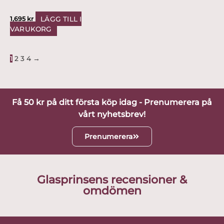
LÄGG TILL I
1,695
kr
VARUKORG
1
2
3
4
→
Få 50 kr på ditt första köp idag - Prenumerera på
vårt nyhetsbrev!
Prenumerera
Glasprinsens recensioner &
omdömen