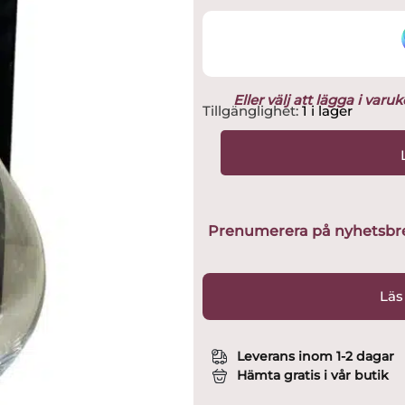
Eller välj att lägga i var
Orrefors
Tillgänglighet:
1 i lager
-
Illusion
-
Karaff
/
Decanter
Prenumerera på nyhetsbreve
med
original
låda
Läs
Design
Malin
Lindahl
Leverans inom 1-2 dagar
mängd
Hämta gratis i vår butik