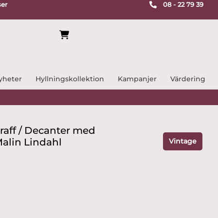
ser
08 - 22 79 39
yheter
Hyllningskollektion
Kampanjer
Värdering
Karaff / Decanter med
Malin Lindahl
Vintage
rande
t
 kr.