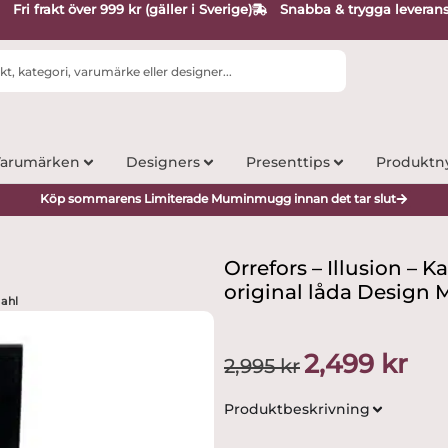
Fri frakt över 999 kr (gäller i Sverige)
Snabba & trygga leveran
arumärken
Designers
Presenttips
Produktn
Köp sommarens Limiterade Muminmugg innan det tar slut
Orrefors – Illusion – 
original låda Design 
dahl
Det
Det
2,499
kr
2,995
kr
ursprungliga
nuva
priset
prise
Produktbeskrivning
var:
är:
2,995 kr.
2,499