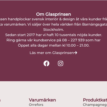
Om Glasprinsen
nsen handplockar svensk interiör & design åt våra kunder fr
a varumärken. Vi säljer över hela världen från Barnängsgat
Stockholm.
Sedan start 2017 har vi haft 10 tusentals nöjda kunder.
Ring gärna vår kundservice på 08 – 227 939 som har
Öppet alla dagar mellan kl 10.00 – 21.00.
Läs mer om Glasprinsen
F
I
a
n
c
s
e
t
b
a
o
g
o
r
n
Varumärken
Produktkat
k
a
Orrefors
Champagnegl