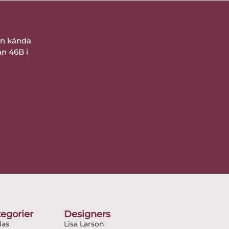
ån kända
an 46B i
egorier
Designers
as
Lisa Larson