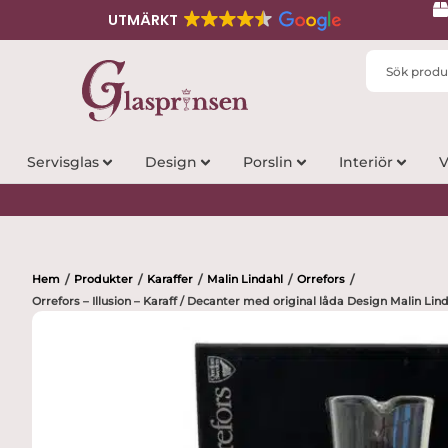
UTMÄRKT
Search
...
Servisglas
Design
Porslin
Interiör
V
Hem
Produkter
Karaffer
Malin Lindahl
Orrefors
/
/
/
/
/
Orrefors – Illusion – Karaff / Decanter med original låda Design Malin Lin