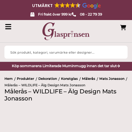
UTMÄRKT
Fri frakt över 999 kr
08 - 22 79 39
Search
...
Köp sommarens Limiterade Muminmugg innan det tar slut
Hem
Produkter
Dekoration
Konstglas
Målerås
Mats Jonasson
/
/
/
/
/
/
Målerås – WILDLIFE – Älg Design Mats Jonasson
Målerås – WILDLIFE – Älg Design Mats
Jonasson