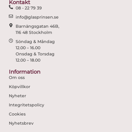
Kontakt
k
a
08 - 22 79 39
m
info@glasprinsen.se
Barnängsgatan 46B,
116 48 Stockholm
Söndag & Måndag
12.00 – 16.00
Onsdag & Torsdag
12.00 – 18.00
Information
Om oss
Köpvillkor
Nyheter
Integritetspolicy
Cookies
Nyhetsbrev