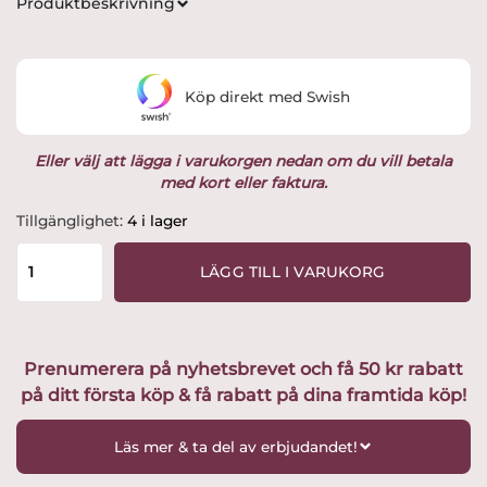
Produktbeskrivning
Köp direkt med Swish
Eller välj att lägga i varukorgen nedan om du vill betala
med kort eller faktura.
Målerås
Tillgänglighet:
4 i lager
-
WILDLIFE
LÄGG TILL I VARUKORG
-
Älg
Design
Mats
Prenumerera på nyhetsbrevet och få 50 kr rabatt
Jonasson
på ditt första köp & få rabatt på dina framtida köp!
mängd
Läs mer & ta del av erbjudandet!