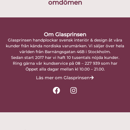
omdömen
Om Glasprinsen
Glasprinsen handplockar svensk interiör & design åt våra
kunder från kända nordiska varumärken. Vi säljer över hela
världen från Barnängsgatan 46B i Stockholm.
Sedan start 2017 har vi haft 10 tusentals nöjda kunder.
Ring gärna vår kundservice på 08 – 227 939 som har
Öppet alla dagar mellan kl 10.00 – 21.00.
Läs mer om Glasprinsen
F
I
a
n
c
s
e
t
b
a
o
g
o
r