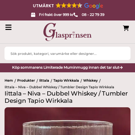
UTMÄRKT
Fri frakt över 999 kr
08 - 22 79 39
Search
...
Köp sommarens Limiterade Muminmugg innan det tar slut
Hem
Produkter
Iittala
Tapio Wirkkala
Whiskey
/
/
/
/
/
Iittala – Niva – Dubbel Whiskey / Tumbler Design Tapio Wirkkala
Iittala – Niva – Dubbel Whiskey / Tumbler
Design Tapio Wirkkala