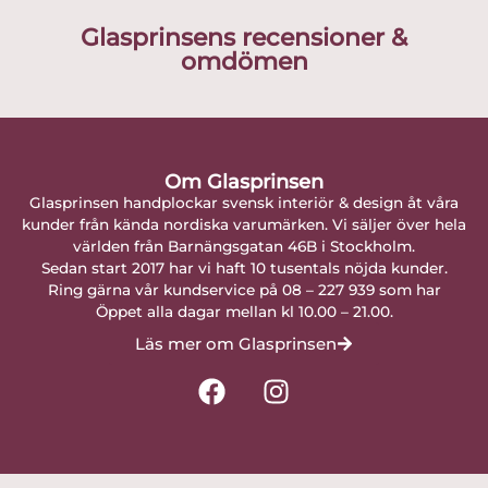
Glasprinsens recensioner &
omdömen
Om Glasprinsen
Glasprinsen handplockar svensk interiör & design åt våra
kunder från kända nordiska varumärken. Vi säljer över hela
världen från Barnängsgatan 46B i Stockholm.
Sedan start 2017 har vi haft 10 tusentals nöjda kunder.
Ring gärna vår kundservice på 08 – 227 939 som har
Öppet alla dagar mellan kl 10.00 – 21.00.
Läs mer om Glasprinsen
F
I
a
n
c
s
e
t
b
a