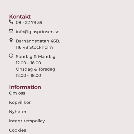
o
g
o
r
Kontakt
k
a
08 - 22 79 39
m
info@glasprinsen.se
Barnängsgatan 46B,
116 48 Stockholm
Söndag & Måndag
12.00 – 16.00
Onsdag & Torsdag
12.00 – 18.00
Information
Om oss
Köpvillkor
Nyheter
Integritetspolicy
Cookies