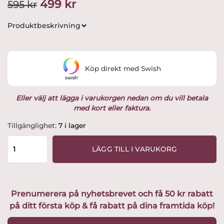
Det
Det
499
kr
595
kr
ursprungliga
nuvarande
Produktbeskrivning
priset
priset
var:
är:
Köp direkt med Swish
595 kr.
499 kr.
Eller välj att lägga i varukorgen nedan om du vill betala
med kort eller faktura.
Iittala
Tillgänglighet:
7 i lager
-
Niva
LÄGG TILL I VARUKORG
-
Dubbel
Whiskey
/
Prenumerera på nyhetsbrevet och få 50 kr rabatt
Tumbler
på ditt första köp & få rabatt på dina framtida köp!
Design
Tapio