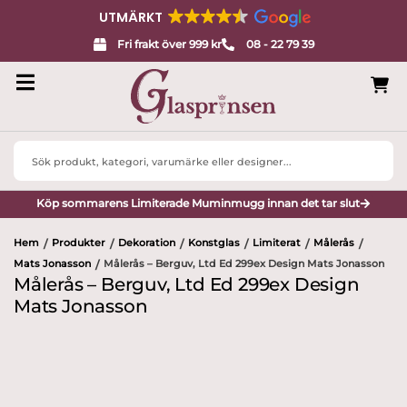
UTMÄRKT
Fri frakt över 999 kr
08 - 22 79 39
Search
...
Köp sommarens Limiterade Muminmugg innan det tar slut
Hem
Produkter
Dekoration
Konstglas
Limiterat
Målerås
/
/
/
/
/
/
Mats Jonasson
Målerås – Berguv, Ltd Ed 299ex Design Mats Jonasson
/
Målerås – Berguv, Ltd Ed 299ex Design
Mats Jonasson