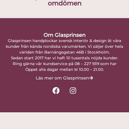
omdömen
Om Glasprinsen
Glasprinsen handplockar svensk interiör & design åt våra
kunder från kända nordiska varumärken. Vi säljer över hela
världen från Barnängsgatan 46B i Stockholm.
Sedan start 2017 har vi haft 10 tusentals nöjda kunder.
Ring gärna vår kundservice på 08 – 227 939 som har
Öppet alla dagar mellan kl 10.00 – 21.00.
Läs mer om Glasprinsen
F
I
a
n
c
s
e
t
b
a
o
g