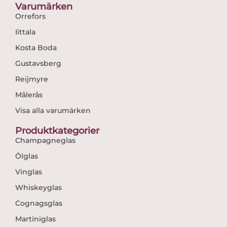
Varumärken
Orrefors
Iittala
Kosta Boda
Gustavsberg
Reijmyre
Målerås
Visa alla varumärken
Produktkategorier
Champagneglas
Ölglas
Vinglas
Whiskeyglas
Cognagsglas
Martiniglas