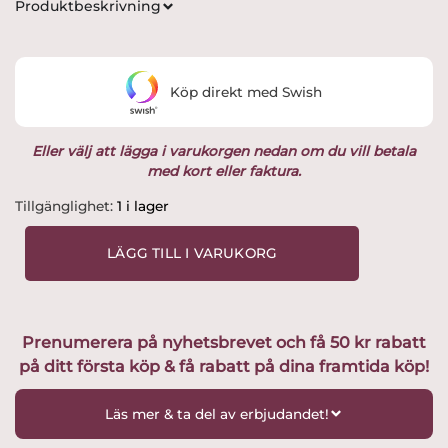
Produktbeskrivning
Köp direkt med Swish
Eller välj att lägga i varukorgen nedan om du vill betala
med kort eller faktura.
Målerås
Tillgänglighet:
1 i lager
-
Berguv,
LÄGG TILL I VARUKORG
Ltd
Ed
299ex
Design
Prenumerera på nyhetsbrevet och få 50 kr rabatt
Mats
på ditt första köp & få rabatt på dina framtida köp!
Jonasson
mängd
Läs mer & ta del av erbjudandet!