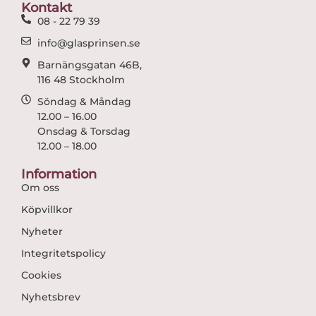
o
r
Kontakt
k
a
08 - 22 79 39
m
info@glasprinsen.se
Barnängsgatan 46B,
116 48 Stockholm
Söndag & Måndag
12.00 – 16.00
Onsdag & Torsdag
12.00 – 18.00
Information
Om oss
Köpvillkor
Nyheter
Integritetspolicy
Cookies
Nyhetsbrev