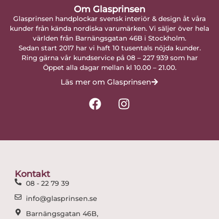
Om Glasprinsen
Glasprinsen handplockar svensk interiör & design åt våra
kunder från kända nordiska varumärken. Vi säljer över hela
världen från Barnängsgatan 46B i Stockholm.
Sedan start 2017 har vi haft 10 tusentals nöjda kunder.
Ring gärna vår kundservice på 08 – 227 939 som har
Öppet alla dagar mellan kl 10.00 – 21.00.
Läs mer om Glasprinsen
F
I
a
n
c
s
e
t
b
a
o
g
o
r
Kontakt
k
a
08 - 22 79 39
m
info@glasprinsen.se
Barnängsgatan 46B,