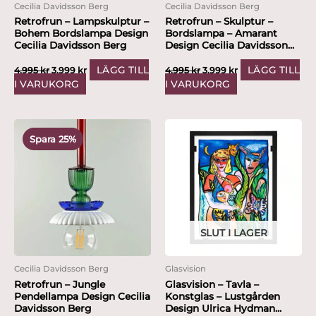
Cecilia Davidsson Berg
Cecilia Davidsson Berg
Retrofrun – Lampskulptur –
Retrofrun – Skulptur –
Bohem Bordslampa Design
Bordslampa – Amarant
Cecilia Davidsson Berg
Design Cecilia Davidsson...
LÄGG TILL
LÄGG TILL
4,995
kr
3,999
kr
4,995
kr
3,999
kr
I VARUKORG
I VARUKORG
Det
Det
ursprungliga
nuvarande
Spara 25%
priset
priset
var:
är:
3,995 kr.
2,999 kr.
SLUT I LAGER
Cecilia Davidsson Berg
Glasvision
Retrofrun – Jungle
Glasvision – Tavla –
Pendellampa Design Cecilia
Konstglas – Lustgården
Davidsson Berg
Design Ulrica Hydman...