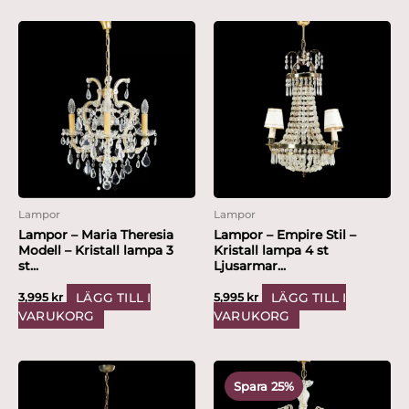
Lampor
Lampor
Lampor – Maria Theresia
Lampor – Empire Stil –
Modell – Kristall lampa 3
Kristall lampa 4 st
st...
Ljusarmar...
LÄGG TILL I
LÄGG TILL I
3,995
kr
5,995
kr
VARUKORG
VARUKORG
Det
Det
ursprungliga
nuvarande
Spara 25%
priset
priset