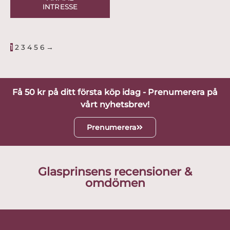
INTRESSE
1
2
3
4
5
6
→
Få 50 kr på ditt första köp idag - Prenumerera på
vårt nyhetsbrev!
Prenumerera
Glasprinsens recensioner &
omdömen