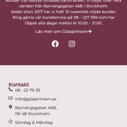
kunder från kända nordiska varumärken. Vi säljer över hela
världen från Barnängsgatan 46B i Stockholm.
Sedan start 2017 har vi haft 10 tusentals nöjda kunder.
Ring gärna vår kundservice på 08 – 227 939 som har
Öppet alla dagar mellan kl 10.00 – 21.00.
Läs mer om Glasprinsen
F
I
a
n
c
s
e
t
b
a
o
g
o
r
Kontakt
k
a
08 - 22 79 39
m
info@glasprinsen.se
Barnängsgatan 46B,
116 48 Stockholm
Söndag & Måndag