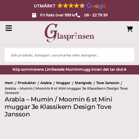
UTMÄRKT
Fri frakt över 999 kr
08 - 22 79 39
Search
...
Köp sommarens Limiterade Muminmugg innan det tar slut
Hem
Produkter
Arabia
Muggar
Stengods
Tove Jansson
/
/
/
/
/
/
Arabia – Mumin / Moomin 6 st Mini muggar 3e Klassikern Design Tove
Jansson
Arabia – Mumin / Moomin 6 st Mini
muggar 3e Klassikern Design Tove
Jansson