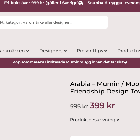
Fri frakt över 999 kr (gäller i Sverige)
Snabba & trygga leveran
arumärken
Designers
Presenttips
Produktn
Köp sommarens Limiterade Muminmugg innan det tar slut
Arabia – Mumin / Mo
Friendship Design To
Det
Det
399
kr
595
kr
ursprungliga
nuvarande
priset
priset
Produktbeskrivning
var:
är:
595 kr.
399 kr.