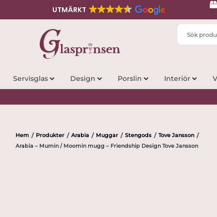
UTMÄRKT
Search
...
Servisglas
Design
Porslin
Interiör
V
Hem
Produkter
Arabia
Muggar
Stengods
Tove Jansson
/
/
/
/
/
/
Arabia – Mumin / Moomin mugg – Friendship Design Tove Jansson