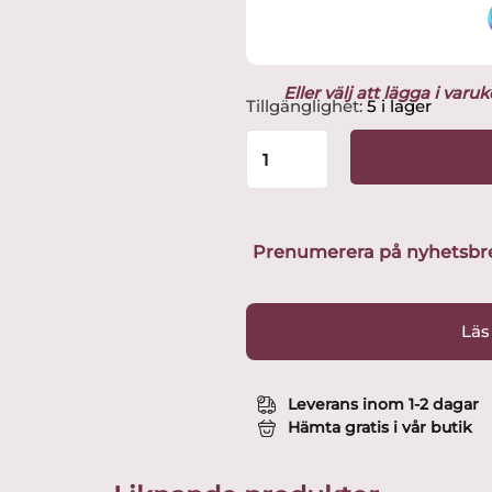
Eller välj att lägga i var
Arabia
Tillgänglighet:
5 i lager
-
Mumin
/
Moomin
mugg
-
Prenumerera på nyhetsbreve
Friendship
Design
Tove
Läs
Jansson
mängd
Leverans inom 1-2 dagar
Hämta gratis i vår butik