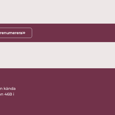
renumerera
ån kända
an 46B i