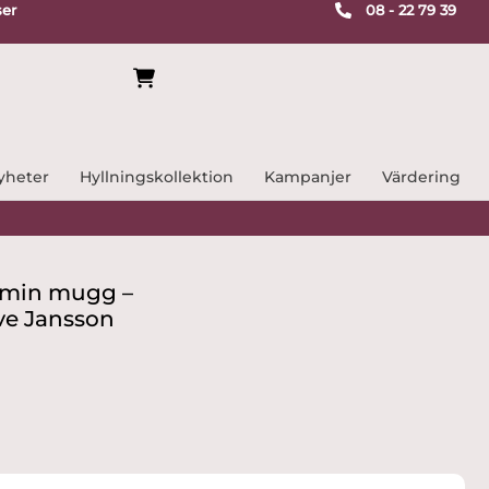
ser
08 - 22 79 39
yheter
Hyllningskollektion
Kampanjer
Värdering
omin mugg –
ve Jansson