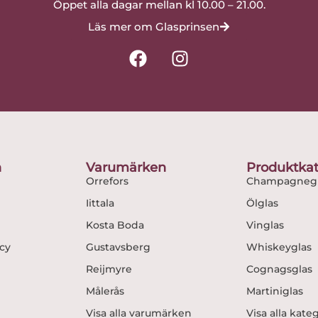
Öppet alla dagar mellan kl 10.00 – 21.00.
Läs mer om Glasprinsen
F
I
a
n
c
s
e
t
b
a
o
g
o
r
n
Varumärken
Produktkat
k
a
Orrefors
Champagnegl
m
Iittala
Ölglas
Kosta Boda
Vinglas
icy
Gustavsberg
Whiskeyglas
Reijmyre
Cognagsglas
Målerås
Martiniglas
Visa alla varumärken
Visa alla kate