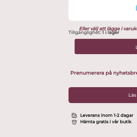
Eller välj att lägga i var
Målerås
Tillgänglighet:
1 i lager
-
WILDLIFE
-
Älgfamilj
Design
Mats
Prenumerera på nyhetsbreve
Jonasson
mängd
Läs
Leverans inom 1-2 dagar
Hämta gratis i vår butik