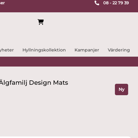
ser
08 - 22 79 39
yheter
Hyllningskollektion
Kampanjer
Värdering
Älgfamilj Design Mats
Ny