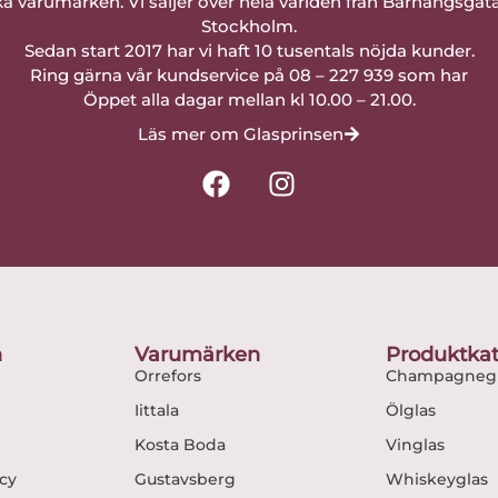
a varumärken. Vi säljer över hela världen från Barnängsgat
Stockholm.
Sedan start 2017 har vi haft 10 tusentals nöjda kunder.
Ring gärna vår kundservice på 08 – 227 939 som har
Öppet alla dagar mellan kl 10.00 – 21.00.
Läs mer om Glasprinsen
F
I
a
n
c
s
e
t
b
a
o
g
o
r
n
Varumärken
Produktkat
k
a
Orrefors
Champagnegl
m
Iittala
Ölglas
Kosta Boda
Vinglas
icy
Gustavsberg
Whiskeyglas