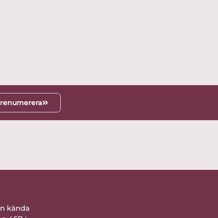
renumerera
ån kända