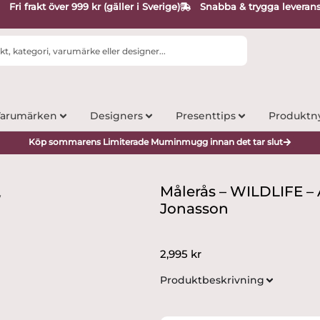
Fri frakt över 999 kr (gäller i Sverige)
Snabba & trygga leveran
arumärken
Designers
Presenttips
Produktn
Köp sommarens Limiterade Muminmugg innan det tar slut
Målerås – WILDLIFE – 
Jonasson
2,995
kr
Produktbeskrivning