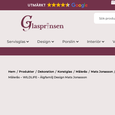
UTMÄRKT
Search
...
Servisglas
Design
Porslin
Interiör
V
Hem
Produkter
Dekoration
Konstglas
Målerås
Mats Jonasson
/
/
/
/
/
/
Målerås – WILDLIFE – Älgfamilj Design Mats Jonasson