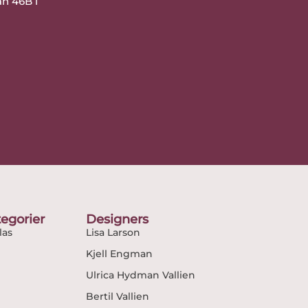
an 46B i
egorier
Designers
as
Lisa Larson
Kjell Engman
Ulrica Hydman Vallien
Bertil Vallien