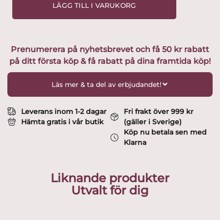
Paratiisi
LÄGG TILL I VARUKORG
kanna
1L
svart
Design
Prenumerera på nyhetsbrevet och få 50 kr rabatt
Birger
på ditt första köp & få rabatt på dina framtida köp!
Kaipianen
mängd
Läs mer & ta del av erbjudandet!
Leverans inom 1-2 dagar
Fri frakt över 999 kr
Hämta gratis i vår butik
(gäller i Sverige)
Köp nu betala sen med
Klarna
Liknande produkter
Utvalt för dig