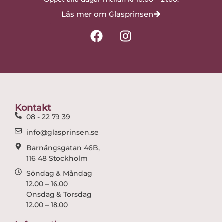
Läs mer om Glasprinsen
F
I
a
n
c
s
e
t
b
a
o
g
o
r
Kontakt
k
a
08 - 22 79 39
m
info@glasprinsen.se
Barnängsgatan 46B,
116 48 Stockholm
Söndag & Måndag
12.00 – 16.00
Onsdag & Torsdag
12.00 – 18.00