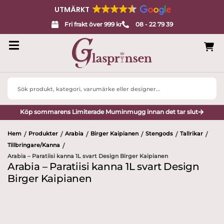
UTMÄRKT
Fri frakt över 999 kr
08 - 22 79 39
Search
...
Köp sommarens Limiterade Muminmugg innan det tar slut
Hem
Produkter
Arabia
Birger Kaipianen
Stengods
Tallrikar
/
/
/
/
/
/
Tillbringare/Kanna
/
Arabia – Paratiisi kanna 1L svart Design Birger Kaipianen
Arabia – Paratiisi kanna 1L svart Design
Birger Kaipianen