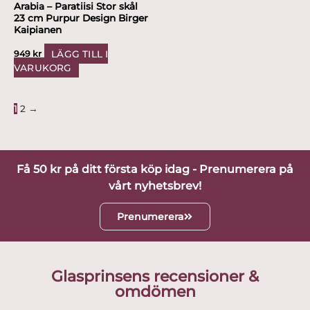
Arabia – Paratiisi Stor skål
23 cm Purpur Design Birger
Kaipianen
LÄGG TILL I
949
kr
VARUKORG
1
2
→
Få 50 kr på ditt första köp idag - Prenumerera på
vårt nyhetsbrev!
Prenumerera
Glasprinsens recensioner &
omdömen