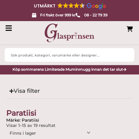
UTMÄRKT
Fri frakt över 999 kr
08 - 22 79 39
Search
...
Köp sommarens Limiterade Muminmugg innan det tar slut
Visa filter
Paratiisi
Märke: Paratiisi
Visar 1–15 av 19 resultat