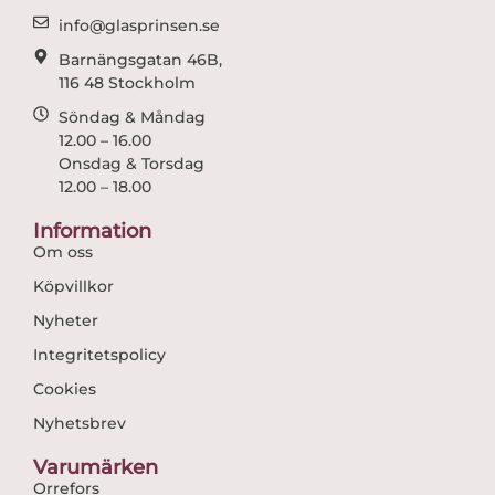
m
info@glasprinsen.se
Barnängsgatan 46B,
116 48 Stockholm
Söndag & Måndag
12.00 – 16.00
Onsdag & Torsdag
12.00 – 18.00
Information
Om oss
Köpvillkor
Nyheter
Integritetspolicy
Cookies
Nyhetsbrev
Varumärken
Orrefors