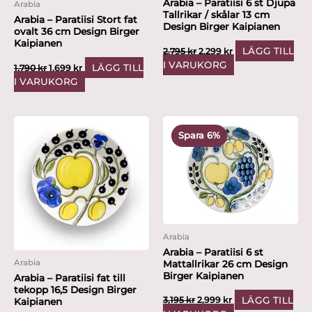
Arabia – Paratiisi 6 st Djupa
Arabia
Tallrikar / skålar 13 cm
Arabia – Paratiisi Stort fat
Design Birger Kaipianen
ovalt 36 cm Design Birger
Kaipianen
LÄGG TILL
2,795
kr
2,299
kr
I VARUKORG
LÄGG TILL
1,790
kr
1,699
kr
I VARUKORG
Det
Det
ursprungliga
nuvarande
Spara 6%
priset
priset
var:
är:
3,195 kr.
2,999 kr.
Arabia
Arabia – Paratiisi 6 st
Arabia
Mattallrikar 26 cm Design
Birger Kaipianen
Arabia – Paratiisi fat till
tekopp 16,5 Design Birger
LÄGG TILL
3,195
kr
2,999
kr
Kaipianen