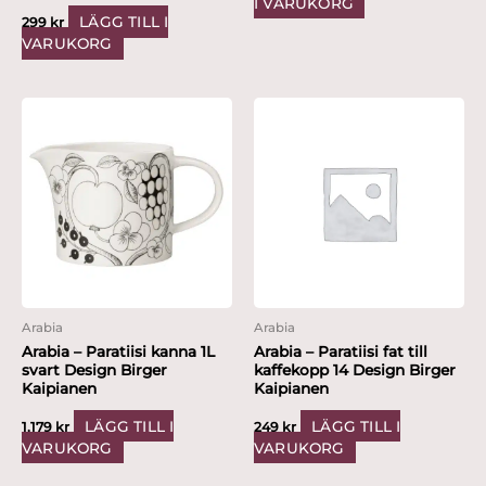
I VARUKORG
LÄGG TILL I
299
kr
VARUKORG
Arabia
Arabia
Arabia – Paratiisi kanna 1L
Arabia – Paratiisi fat till
svart Design Birger
kaffekopp 14 Design Birger
Kaipianen
Kaipianen
LÄGG TILL I
LÄGG TILL I
1,179
kr
249
kr
VARUKORG
VARUKORG