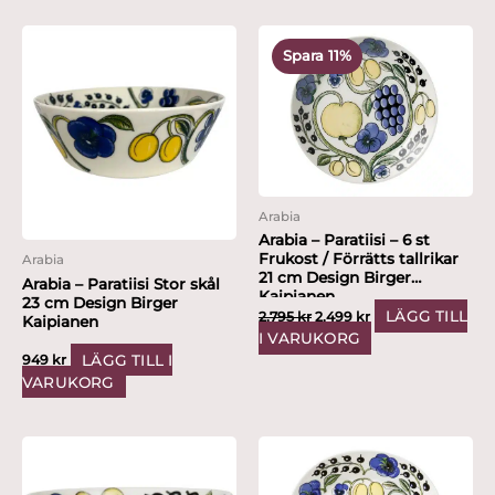
Det
Det
ursprungliga
nuvarande
Spara 11%
priset
priset
var:
är:
2,795 kr.
2,499 kr.
Arabia
Arabia – Paratiisi – 6 st
Frukost / Förrätts tallrikar
Arabia
21 cm Design Birger
Arabia – Paratiisi Stor skål
Kaipianen
23 cm Design Birger
LÄGG TILL
2,795
kr
2,499
kr
Kaipianen
I VARUKORG
LÄGG TILL I
949
kr
VARUKORG