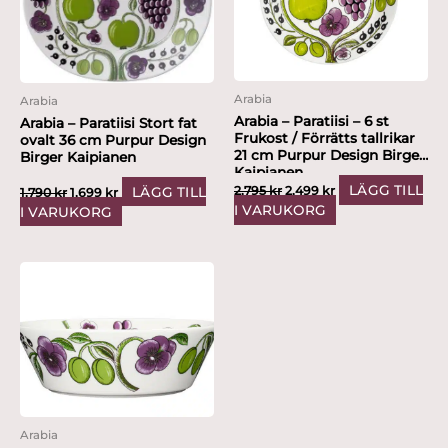
Arabia
Arabia
Arabia – Paratiisi – 6 st
Arabia – Paratiisi Stort fat
Frukost / Förrätts tallrikar
ovalt 36 cm Purpur Design
21 cm Purpur Design Birger
Birger Kaipianen
Kaipianen
LÄGG TILL
2,795
kr
2,499
kr
LÄGG TILL
1,790
kr
1,699
kr
I VARUKORG
I VARUKORG
Arabia