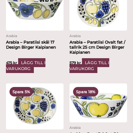
Arabia
Arabia
Arabia – Paratiisi skål 17
Arabia – Paratiisi Ovalt fat /
Design Birger Kaipianen
tallrik 25 cm Design Birger
Kaipianen
LÄGG TILL I
LÄGG TILL I
475
kr
579
kr
VARUKORG
VARUKORG
Det
Det
Det
Det
ursprungliga
nuvarande
ursprungliga
nuvarande
Spara 5%
Spara 18%
priset
priset
priset
priset
var:
är:
var:
är:
1,790 kr.
1,699 kr.
2,795 kr.
2,299 kr.
Arabia