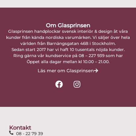
Om Glasprinsen
Glasprinsen handplockar svensk interiör & design åt våra
kunder från kända nordiska varumärken. Vi säljer över hela
världen från Barnängsgatan 46B i Stockholm.
Sedan start 2017 har vi haft 10 tusentals nöjda kunder.
Ring gärna vår kundservice på 08 – 227 939 som har
Öppet alla dagar mellan kl 10.00 – 21.00.
Läs mer om Glasprinsen
F
I
a
n
c
s
e
t
b
a
o
g
o
r
Kontakt
k
a
08 - 22 79 39