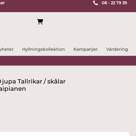
ser
08 - 22 79 39
yheter
Hyllningskollektion
Kampanjer
Värdering
Djupa Tallrikar / skålar
Kaipianen
rande
kr.