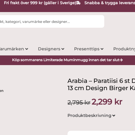
Fri frakt över 999 kr (gäller i Sverige)
Snabba & trygga leveran
arumärken
Designers
Presenttips
Produktn
Köp sommarens Limiterade Muminmugg innan det tar slut
Arabia – Paratiisi 6 st 
13 cm Design Birger 
nen
Det
Det
2,299
kr
2,795
kr
ursprungliga
nuva
priset
priset
Produktbeskrivning
var:
är:
2,795 kr.
2,299 