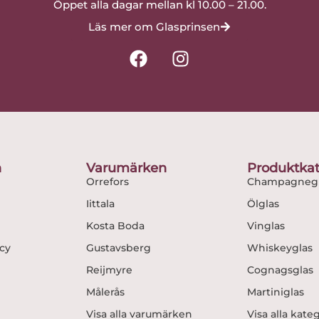
Öppet alla dagar mellan kl 10.00 – 21.00.
Läs mer om Glasprinsen
F
I
a
n
c
s
e
t
b
a
o
g
o
r
n
Varumärken
Produktkat
k
a
Orrefors
Champagnegl
m
Iittala
Ölglas
Kosta Boda
Vinglas
icy
Gustavsberg
Whiskeyglas
Reijmyre
Cognagsglas
Målerås
Martiniglas
Visa alla varumärken
Visa alla kate