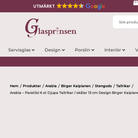
UTMÄRKT
Search
...
Servisglas
Design
Porslin
Interiör
V
Hem
Produkter
Arabia
Birger Kaipianen
Stengods
Tallrikar
/
/
/
/
/
/
Arabia – Paratiisi 6 st Djupa Tallrikar / skålar 13 cm Design Birger Kaipia