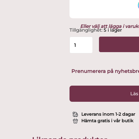
Eller välj att lägga i var
Arabia
Tillgänglighet:
5 i lager
-
Paratiisi
6
st
Djupa
Tallrikar
Prenumerera på nyhetsbreve
/
skålar
13
Läs
cm
Design
Birger
Leverans inom 1-2 dagar
Kaipianen
Hämta gratis i vår butik
mängd