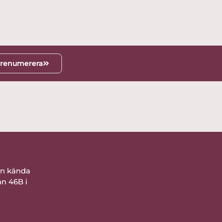
renumerera
ån kända
an 46B i