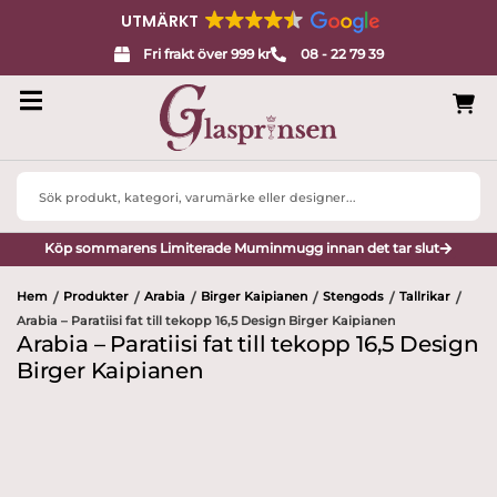
UTMÄRKT
Fri frakt över 999 kr
08 - 22 79 39
Search
...
Köp sommarens Limiterade Muminmugg innan det tar slut
Hem
Produkter
Arabia
Birger Kaipianen
Stengods
Tallrikar
/
/
/
/
/
/
Arabia – Paratiisi fat till tekopp 16,5 Design Birger Kaipianen
Arabia – Paratiisi fat till tekopp 16,5 Design
Birger Kaipianen