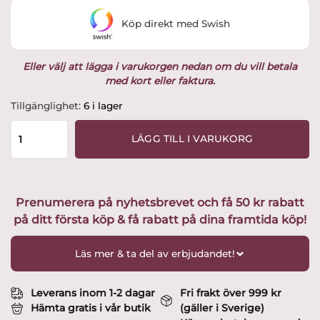
Köp direkt med Swish
Eller välj att lägga i varukorgen nedan om du vill betala
med kort eller faktura.
Arabia
Tillgänglighet:
6 i lager
-
Paratiisi
LÄGG TILL I VARUKORG
fat
till
tekopp
16,5
Prenumerera på nyhetsbrevet och få 50 kr rabatt
Design
på ditt första köp & få rabatt på dina framtida köp!
Birger
Kaipianen
mängd
Läs mer & ta del av erbjudandet!
Leverans inom 1-2 dagar
Fri frakt över 999 kr
Hämta gratis i vår butik
(gäller i Sverige)