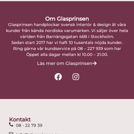
Om Glasprinsen
Glasprinsen handplockar svensk interiör & design åt våra
kunder från kända nordiska varumärken. Vi säljer över hela
världen från Barnängsgatan 46B i Stockholm.
Sedan start 2017 har vi haft 10 tusentals nöjda kunder.
Ring gärna vår kundservice på 08 – 227 939 som har
Öppet alla dagar mellan kl 10.00 – 21.00.
Läs mer om Glasprinsen
F
I
a
n
c
s
e
t
b
a
o
g
o
r
Kontakt
k
a
08 - 22 79 39
m