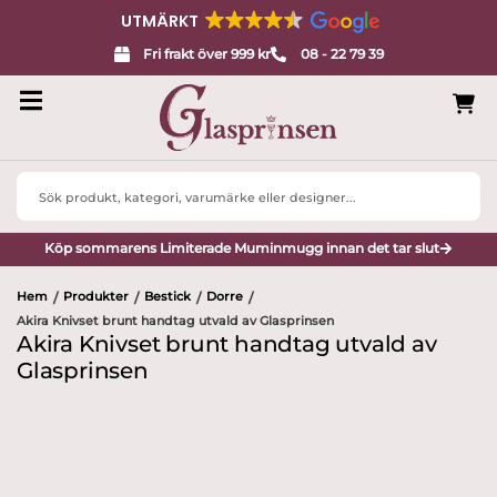
UTMÄRKT
Fri frakt över 999 kr
08 - 22 79 39
Search
...
Köp sommarens Limiterade Muminmugg innan det tar slut
Hem
Produkter
Bestick
Dorre
/
/
/
/
Akira Knivset brunt handtag utvald av Glasprinsen
Akira Knivset brunt handtag utvald av
Glasprinsen