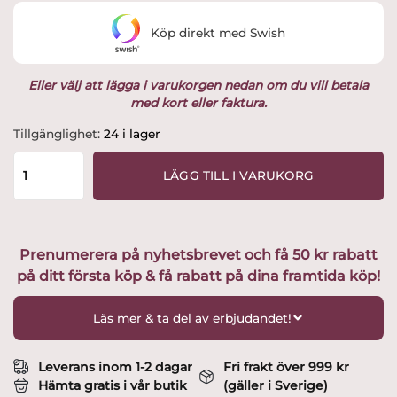
var:
är:
Köp direkt med Swish
595 kr.
399 kr.
Eller välj att lägga i varukorgen nedan om du vill betala
med kort eller faktura.
Akira
Tillgänglighet:
24 i lager
Knivset
brunt
LÄGG TILL I VARUKORG
handtag
utvald
av
Glasprinsen
Prenumerera på nyhetsbrevet och få 50 kr rabatt
mängd
på ditt första köp & få rabatt på dina framtida köp!
Läs mer & ta del av erbjudandet!
Leverans inom 1-2 dagar
Fri frakt över 999 kr
Hämta gratis i vår butik
(gäller i Sverige)