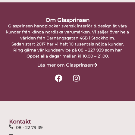
Om Glasprinsen
Glasprinsen handplockar svensk interiör & design åt våra
kunder från kända nordiska varumärken. Vi säljer över hela
världen från Barnängsgatan 46B i Stockholm.
Sedan start 2017 har vi haft 10 tusentals nöjda kunder.
Ring gärna vår kundservice på 08 – 227 939 som har
Öppet alla dagar mellan kl 10.00 – 21.00.
Läs mer om Glasprinsen
F
I
a
n
c
s
e
t
b
a
o
g
o
r
Kontakt
k
a
08 - 22 79 39
m