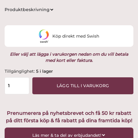
Produktbeskrivning
Köp direkt med Swish
Eller välj att lägga i varukorgen nedan om du vill betala
med kort eller faktura.
Lord
Tillgänglighet:
5 i lager
Nelson
-
LÄGG TILL I VARUKORG
Badrock
Mörkgrå
XXL
Utvald
Prenumerera på nyhetsbrevet och få 50 kr rabatt
av
på ditt första köp & få rabatt på dina framtida köp!
Glasprinsen
mängd
Läs mer & ta del av erbjudandet!