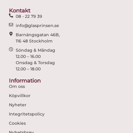
o
g
o
r
Kontakt
k
a
08 - 22 79 39
m
info@glasprinsen.se
Barnängsgatan 46B,
116 48 Stockholm
Söndag & Måndag
12.00 – 16.00
Onsdag & Torsdag
12.00 – 18.00
Information
Om oss
Köpvillkor
Nyheter
Integritetspolicy
Cookies
Nyhetsbrev