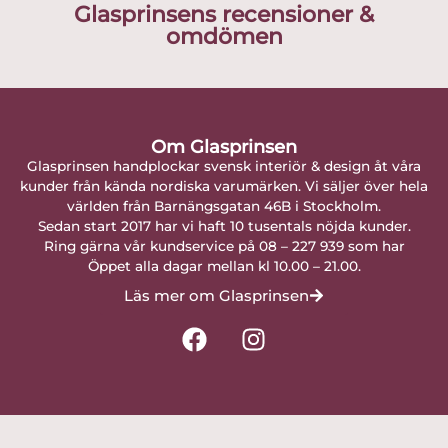
Glasprinsens recensioner &
omdömen
Om Glasprinsen
Glasprinsen handplockar svensk interiör & design åt våra
kunder från kända nordiska varumärken. Vi säljer över hela
världen från Barnängsgatan 46B i Stockholm.
Sedan start 2017 har vi haft 10 tusentals nöjda kunder.
Ring gärna vår kundservice på 08 – 227 939 som har
Öppet alla dagar mellan kl 10.00 – 21.00.
Läs mer om Glasprinsen
F
I
a
n
c
s
e
t
b
a