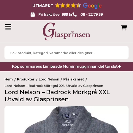
UTMÄRKT
Fri frakt över 999 kr
08 - 22 79 39
Search
...
Köp sommarens Limiterade Muminmugg innan det tar slut
Hem
Produkter
Lord Nelson
Påslakanset
/
/
/
/
Lord Nelson – Badrock Mörkgrå XXL Utvald av Glasprinsen
Lord Nelson – Badrock Mörkgrå XXL
Utvald av Glasprinsen