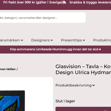
Fri frakt över 999 kr (gäller i Sverige)
Snabba & trygga leveran
arumärken
Designers
Presenttips
Produktn
Köp sommarens Limiterade Muminmugg innan det tar slut
Glasvision – Tavla – K
man Vallien
/
Design Ulrica Hydman
Produktbeskrivning
Slut i lager