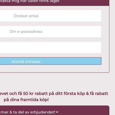
takta mig när varan finns lager
Anmäl intresse
t och få 50 kr rabatt på ditt första köp & få rabatt
på dina framtida köp!
 mer & ta del av erbjudandet!