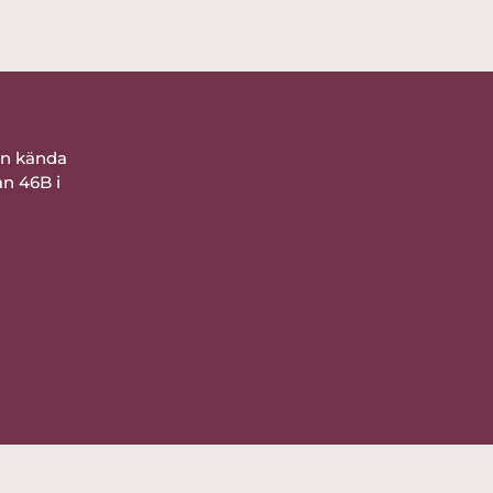
ån kända
an 46B i