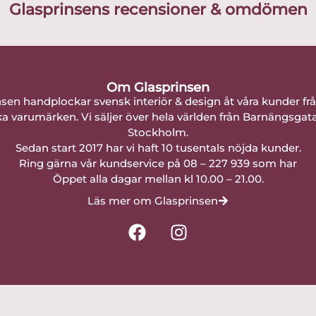
Glasprinsens recensioner & omdömen
Om Glasprinsen
nsen handplockar svensk interiör & design åt våra kunder fr
a varumärken. Vi säljer över hela världen från Barnängsgat
Stockholm.
Sedan start 2017 har vi haft 10 tusentals nöjda kunder.
Ring gärna vår kundservice på 08 – 227 939 som har
Öppet alla dagar mellan kl 10.00 – 21.00.
Läs mer om Glasprinsen
F
I
a
n
c
s
e
t
b
a
o
g