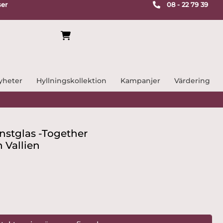
ser
08 - 22 79 39
yheter
Hyllningskollektion
Kampanjer
Värdering
onstglas -Together
 Vallien