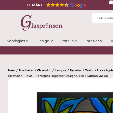
UTMÄRKT
Search
...
Servisglas
Design
Porslin
Interiör
V
Hem
Produkter
Glasvision
Lampor
Nyheter
Tavlor
Ulrica Hyd
/
/
/
/
/
/
Glasvision – Tavla – Konstglas -Together Design Ulrica Hydman Vallien