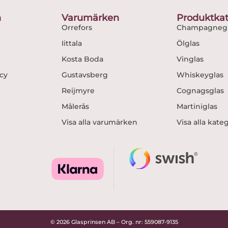
o
r
n
Varumärken
Produktkat
k
a
Orrefors
Champagnegl
m
Iittala
Ölglas
Kosta Boda
Vinglas
icy
Gustavsberg
Whiskeyglas
Reijmyre
Cognagsglas
Målerås
Martiniglas
Visa alla varumärken
Visa alla kate
© 2026 Glasprinsen AB – Org. nr: 559087-9135