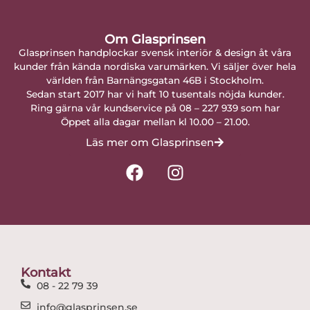
Om Glasprinsen
Glasprinsen handplockar svensk interiör & design åt våra
kunder från kända nordiska varumärken. Vi säljer över hela
världen från Barnängsgatan 46B i Stockholm.
Sedan start 2017 har vi haft 10 tusentals nöjda kunder.
Ring gärna vår kundservice på 08 – 227 939 som har
Öppet alla dagar mellan kl 10.00 – 21.00.
Läs mer om Glasprinsen
F
I
a
n
c
s
e
t
b
a
o
g
o
r
Kontakt
k
a
08 - 22 79 39
m
info@glasprinsen.se