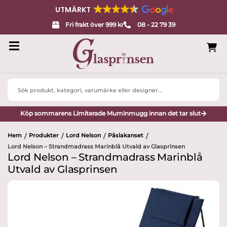
UTMÄRKT
Fri frakt över 999 kr
08 - 22 79 39
Search
...
Köp sommarens Limiterade Muminmugg innan det tar slut
Hem
Produkter
Lord Nelson
Påslakanset
/
/
/
/
Lord Nelson – Strandmadrass Marinblå Utvald av Glasprinsen
Lord Nelson – Strandmadrass Marinblå
Utvald av Glasprinsen