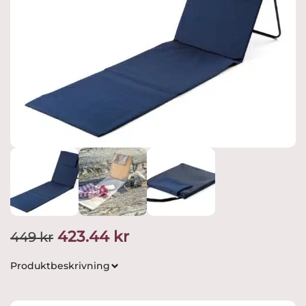
Det
Det
423.44
kr
449
kr
ursprungliga
nuvarande
Produktbeskrivning
priset
priset