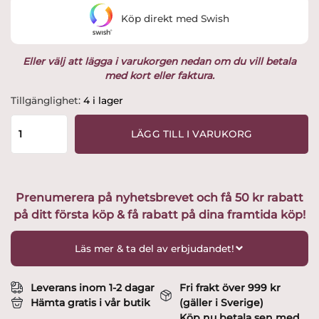
var:
är:
Köp direkt med Swish
449 kr.
423.44 kr.
Eller välj att lägga i varukorgen nedan om du vill betala
med kort eller faktura.
Lord
Tillgänglighet:
4 i lager
Nelson
-
LÄGG TILL I VARUKORG
Strandmadrass
Marinblå
Utvald
av
Prenumerera på nyhetsbrevet och få 50 kr rabatt
Glasprinsen
på ditt första köp & få rabatt på dina framtida köp!
mängd
Läs mer & ta del av erbjudandet!
Leverans inom 1-2 dagar
Fri frakt över 999 kr
Hämta gratis i vår butik
(gäller i Sverige)
Köp nu betala sen med