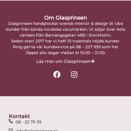
Om Glasprinsen
Glasprinsen handplockar svensk interiör & design åt våra
kunder från kända nordiska varumärken. Vi säljer över hela
världen från Barnängsgatan 46B i Stockholm.
Sedan start 2017 har vi haft 10 tusentals nöjda kunder.
Ring gärna vår kundservice på 08 – 227 939 som har
Öppet alla dagar mellan kl 10.00 – 21.00.
Läs mer om Glasprinsen
F
I
a
n
c
s
e
t
b
a
o
g
o
r
Kontakt
k
a
08 - 22 79 39
m