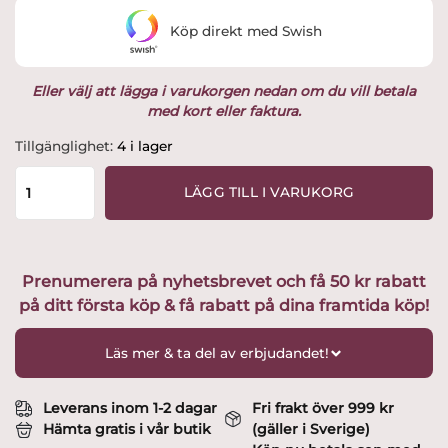
var:
är:
Köp direkt med Swish
1,095 kr.
806.65 kr.
Eller välj att lägga i varukorgen nedan om du vill betala
med kort eller faktura.
Kosta
Tillgänglighet:
4 i lager
Linnewäfveri
-
LÄGG TILL I VARUKORG
Linda
2+2
Frottéhanddukar
Turkos
Prenumerera på nyhetsbrevet och få 50 kr rabatt
utvald
på ditt första köp & få rabatt på dina framtida köp!
av
Glasprinsen
mängd
Läs mer & ta del av erbjudandet!
Leverans inom 1-2 dagar
Fri frakt över 999 kr
Hämta gratis i vår butik
(gäller i Sverige)