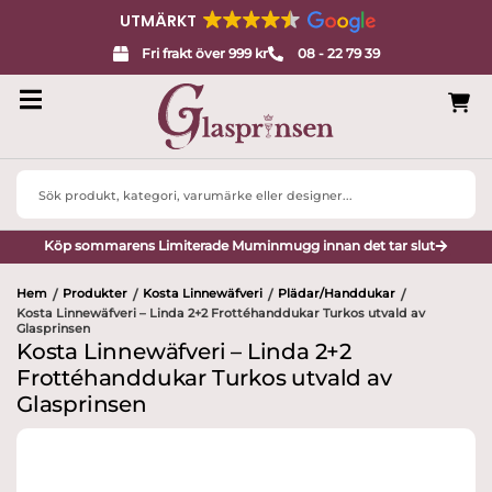
UTMÄRKT
Fri frakt över 999 kr
08 - 22 79 39
Search
...
Köp sommarens Limiterade Muminmugg innan det tar slut
Hem
Produkter
Kosta Linnewäfveri
Plädar/Handdukar
/
/
/
/
Kosta Linnewäfveri – Linda 2+2 Frottéhanddukar Turkos utvald av
Glasprinsen
Kosta Linnewäfveri – Linda 2+2
Frottéhanddukar Turkos utvald av
Glasprinsen