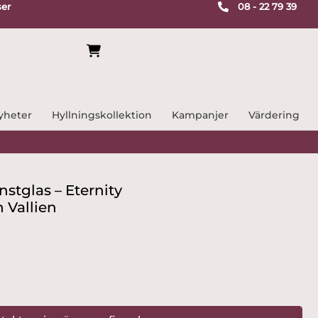
ser
08 - 22 79 39
yheter
Hyllningskollektion
Kampanjer
Värdering
nstglas – Eternity
 Vallien