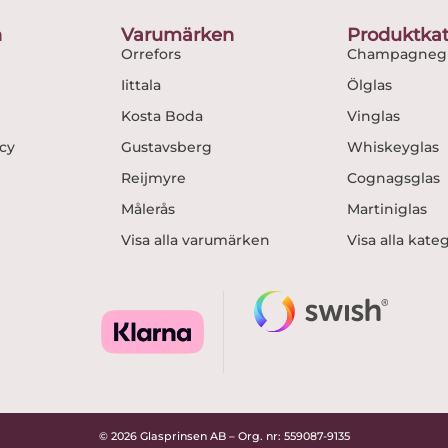
o
r
n
Varumärken
Produktkat
k
a
Orrefors
Champagnegl
m
Iittala
Ölglas
Kosta Boda
Vinglas
icy
Gustavsberg
Whiskeyglas
Reijmyre
Cognagsglas
Målerås
Martiniglas
Visa alla varumärken
Visa alla kate
© 2026 Glasprinsen AB – Org. nr: 559087-9135