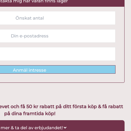
takta mig när varan finns lager
Anmäl intresse
t och få 50 kr rabatt på ditt första köp & få rabatt
på dina framtida köp!
 mer & ta del av erbjudandet!