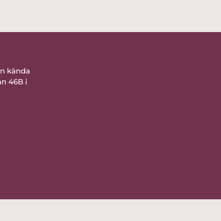
ån kända
an 46B i