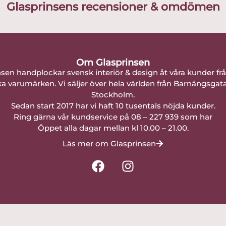
Glasprinsens recensioner & omdömen
Om Glasprinsen
nsen handplockar svensk interiör & design åt våra kunder fr
a varumärken. Vi säljer över hela världen från Barnängsgat
Stockholm.
Sedan start 2017 har vi haft 10 tusentals nöjda kunder.
Ring gärna vår kundservice på 08 – 227 939 som har
Öppet alla dagar mellan kl 10.00 – 21.00.
Läs mer om Glasprinsen
F
I
a
n
c
s
e
t
b
a
o
g