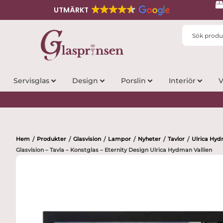
UTMÄRKT
Search
...
Servisglas
Design
Porslin
Interiör
V
Hem
Produkter
Glasvision
Lampor
Nyheter
Tavlor
Ulrica Hyd
/
/
/
/
/
/
Glasvision – Tavla – Konstglas – Eternity Design Ulrica Hydman Vallien