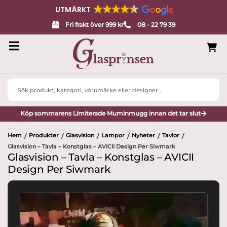
UTMÄRKT
Fri frakt över 999 kr
08 - 22 79 39
Search
...
Köp sommarens Limiterade Muminmugg innan det tar slut
Hem
Produkter
Glasvision
Lampor
Nyheter
Tavlor
/
/
/
/
/
/
Glasvision – Tavla – Konstglas – AVICII Design Per Siwmark
Glasvision – Tavla – Konstglas – AVICII
Design Per Siwmark