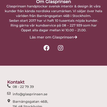
Om Glasprinsen
Glasprinsen handplockar svensk interiör & design åt våra
kunder från kända nordiska varumärken. Vi säljer över hela
världen från Barnängsgatan 46B i Stockholm.
Sedan start 2017 har vi haft 10 tusentals nöjda kunder.
Ring gärna vår kundservice på 08 – 227 939 som har
Öppet alla dagar mellan kl 10.00 – 21.00.
Läs mer om Glasprinsen
F
I
a
n
c
s
e
t
b
a
o
g
o
r
Kontakt
k
a
08 - 22 79 39
m
info@glasprinsen.se
Barnängsgatan 46B,
116 48 Stockholm