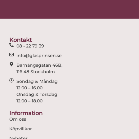
c
s
e
t
b
a
o
g
o
r
Kontakt
k
a
08 - 22 79 39
m
info@glasprinsen.se
Barnängsgatan 46B,
116 48 Stockholm
Söndag & Måndag
12.00 – 16.00
Onsdag & Torsdag
12.00 – 18.00
Information
Om oss
Köpvillkor
Nyheter