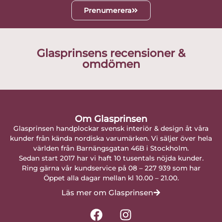
Prenumerera
Glasprinsens recensioner &
omdömen
Om Glasprinsen
Glasprinsen handplockar svensk interiör & design åt våra
kunder från kända nordiska varumärken. Vi säljer över hela
världen från Barnängsgatan 46B i Stockholm.
Sedan start 2017 har vi haft 10 tusentals nöjda kunder.
Ring gärna vår kundservice på 08 – 227 939 som har
Öppet alla dagar mellan kl 10.00 – 21.00.
Läs mer om Glasprinsen
F
I
a
n