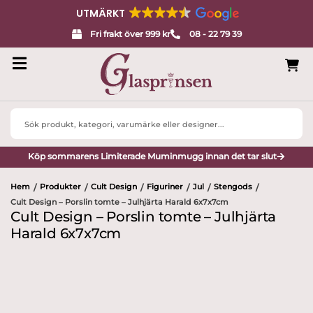
UTMÄRKT
Fri frakt över 999 kr
08 - 22 79 39
Search
...
Köp sommarens Limiterade Muminmugg innan det tar slut
Hem
Produkter
Cult Design
Figuriner
Jul
Stengods
/
/
/
/
/
/
Cult Design – Porslin tomte – Julhjärta Harald 6x7x7cm
Cult Design – Porslin tomte – Julhjärta
Harald 6x7x7cm