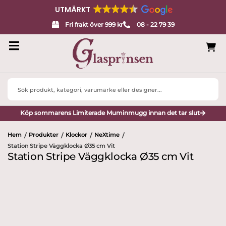
UTMÄRKT
Fri frakt över 999 kr
08 - 22 79 39
Search
...
Köp sommarens Limiterade Muminmugg innan det tar slut
Hem
Produkter
Klockor
NeXtime
/
/
/
/
Station Stripe Väggklocka Ø35 cm Vit
Station Stripe Väggklocka Ø35 cm Vit