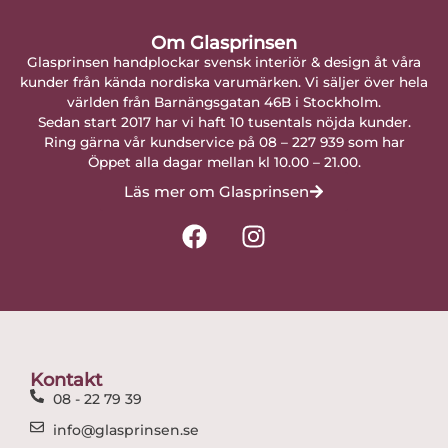
Om Glasprinsen
Glasprinsen handplockar svensk interiör & design åt våra
kunder från kända nordiska varumärken. Vi säljer över hela
världen från Barnängsgatan 46B i Stockholm.
Sedan start 2017 har vi haft 10 tusentals nöjda kunder.
Ring gärna vår kundservice på 08 – 227 939 som har
Öppet alla dagar mellan kl 10.00 – 21.00.
Läs mer om Glasprinsen
F
I
a
n
c
s
e
t
b
a
o
g
o
r
Kontakt
k
a
08 - 22 79 39
m
info@glasprinsen.se