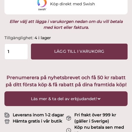
Köp direkt med Swish
Eller välj att lägga i varukorgen nedan om du vill betala
med kort eller faktura.
Station
Tillgänglighet:
4 i lager
Stripe
Väggklocka
LÄGG TILL I VARUKORG
Ø35
cm
Vit
mängd
Prenumerera på nyhetsbrevet och få 50 kr rabatt
på ditt första köp & få rabatt på dina framtida köp!
Läs mer & ta del av erbjudandet!
Leverans inom 1-2 dagar
Fri frakt över 999 kr
Hämta gratis i vår butik
(gäller i Sverige)
Köp nu betala sen med