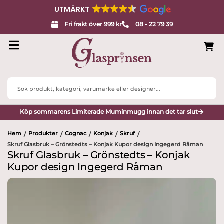
UTMÄRKT
Fri frakt över 999 kr
08 - 22 79 39
Search
...
Köp sommarens Limiterade Muminmugg innan det tar slut
Hem
Produkter
Cognac
Konjak
Skruf
/
/
/
/
/
Skruf Glasbruk – Grönstedts – Konjak Kupor design Ingegerd Råman
Skruf Glasbruk – Grönstedts – Konjak
Kupor design Ingegerd Råman