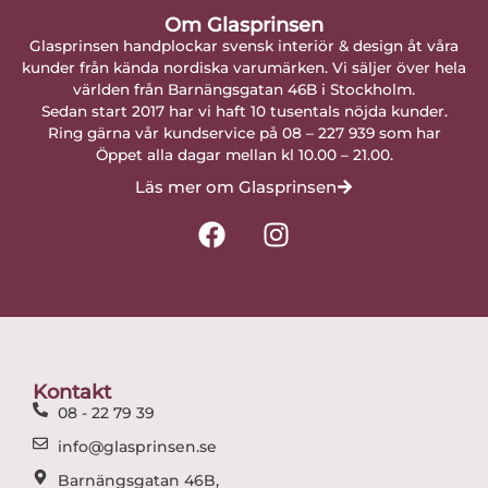
Om Glasprinsen
Glasprinsen handplockar svensk interiör & design åt våra
kunder från kända nordiska varumärken. Vi säljer över hela
världen från Barnängsgatan 46B i Stockholm.
Sedan start 2017 har vi haft 10 tusentals nöjda kunder.
Ring gärna vår kundservice på 08 – 227 939 som har
Öppet alla dagar mellan kl 10.00 – 21.00.
Läs mer om Glasprinsen
F
I
a
n
c
s
e
t
b
a
o
g
o
r
Kontakt
k
a
08 - 22 79 39
m
info@glasprinsen.se
Barnängsgatan 46B,