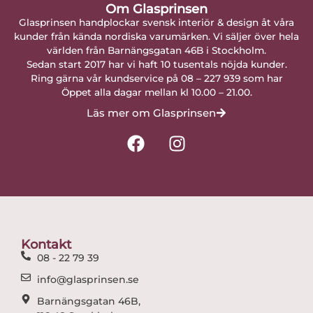
Om Glasprinsen
Glasprinsen handplockar svensk interiör & design åt våra
kunder från kända nordiska varumärken. Vi säljer över hela
världen från Barnängsgatan 46B i Stockholm.
Sedan start 2017 har vi haft 10 tusentals nöjda kunder.
Ring gärna vår kundservice på 08 – 227 939 som har
Öppet alla dagar mellan kl 10.00 – 21.00.
Läs mer om Glasprinsen
F
I
a
n
c
s
e
t
b
a
o
g
o
r
Kontakt
k
a
08 - 22 79 39
m
info@glasprinsen.se
Barnängsgatan 46B,