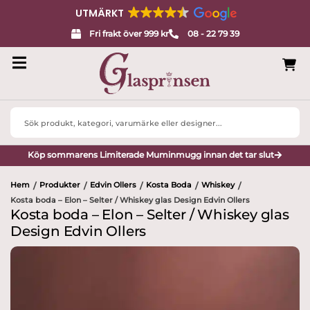
UTMÄRKT
Fri frakt över 999 kr
08 - 22 79 39
Search
...
Köp sommarens Limiterade Muminmugg innan det tar slut
Hem
Produkter
Edvin Ollers
Kosta Boda
Whiskey
/
/
/
/
/
Kosta boda – Elon – Selter / Whiskey glas Design Edvin Ollers
Kosta boda – Elon – Selter / Whiskey glas
Design Edvin Ollers